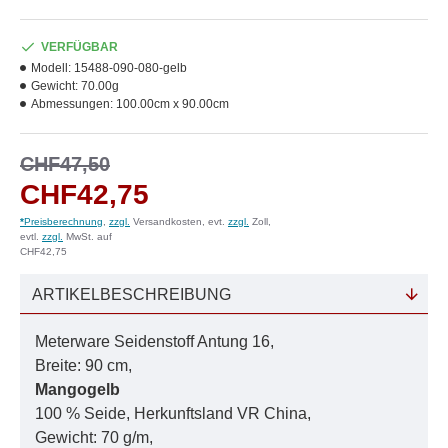
VERFÜGBAR
Modell:
15488-090-080-gelb
Gewicht:
70.00g
Abmessungen:
100.00cm x 90.00cm
CHF47,50
CHF42,75
*
Preisberechnung
,
zzgl.
Versandkosten, evt.
zzgl.
Zoll,
evtl.
zzgl.
MwSt. auf
CHF42,75
ARTIKELBESCHREIBUNG
Meterware Seidenstoff Antung 16,
Breite: 90 cm,
Mangogelb
100 % Seide, Herkunftsland VR China,
Gewicht: 70 g/m,