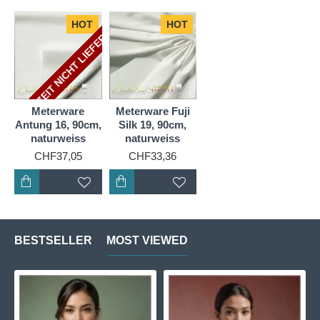
DERZEIT NICHT LIEFERBAR
HOT
HOT
Meterware
Meterware Fuji
Antung 16, 90cm,
Silk 19, 90cm,
naturweiss
naturweiss
CHF37,05
CHF33,36
BESTSELLER
MOST VIEWED