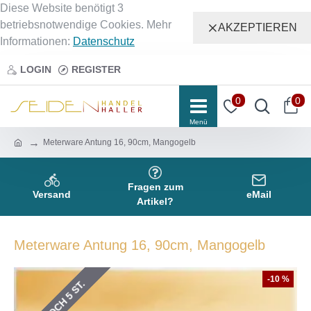
Diese Website benötigt 3
betriebsnotwendige Cookies. Mehr
AKZEPTIEREN
Informationen:
Datenschutz
LOGIN
REGISTER
0
0
Meterware Antung 16, 90cm, Mangogelb
Fragen zum
Versand
eMail
Artikel?
Meterware Antung 16, 90cm, Mangogelb
-10 %
NUR NOCH 6 ST.
NUR NOCH 5 ST.