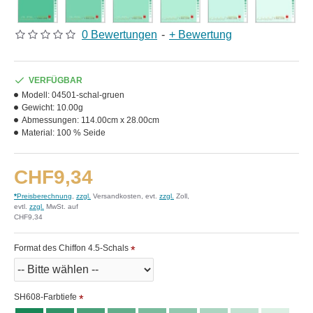
0 Bewertungen
-
+ Bewertung
VERFÜGBAR
Modell:
04501-schal-gruen
Gewicht:
10.00g
Abmessungen:
114.00cm x 28.00cm
Material:
100 % Seide
CHF9,34
*
Preisberechnung
,
zzgl.
Versandkosten, evt.
zzgl.
Zoll,
evtl.
zzgl.
MwSt. auf
CHF9,34
Format des Chiffon 4.5-Schals
SH608-Farbtiefe