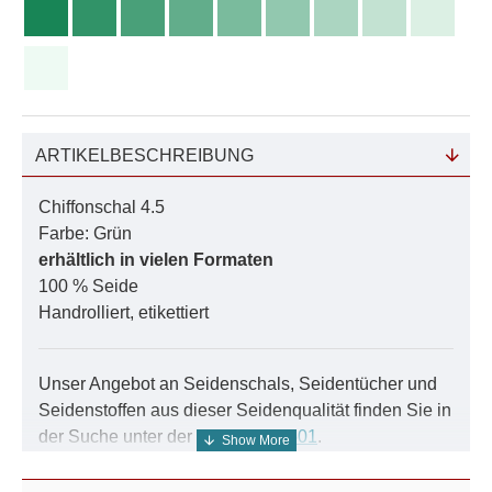
ARTIKELBESCHREIBUNG
Chiffonschal 4.5
Farbe: Grün
erhältlich in vielen Formaten
100 % Seide
Handrolliert, etikettiert
Unser Angebot an Seidenschals, Seidentücher und
Seidenstoffen aus dieser Seidenqualität finden Sie in
der Suche unter der Nummer
04501
.
Diese Seidenschals aus Chiffon sind auch
mehrfarbig
und
naturweiss
erhältlich.