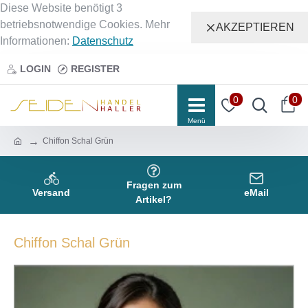
Diese Website benötigt 3
betriebsnotwendige Cookies. Mehr
AKZEPTIEREN
Informationen:
Datenschutz
LOGIN
REGISTER
0
0
Chiffon Schal Grün
Fragen zum
Versand
eMail
Artikel?
Chiffon Schal Grün