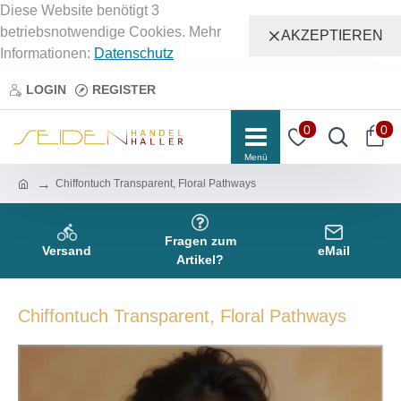
Diese Website benötigt 3
betriebsnotwendige Cookies. Mehr
AKZEPTIEREN
Informationen:
Datenschutz
LOGIN
REGISTER
0
0
Chiffontuch Transparent, Floral Pathways
Fragen zum
Versand
eMail
Artikel?
Chiffontuch Transparent, Floral Pathways