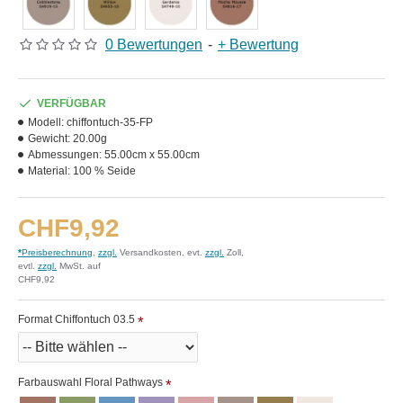
0 Bewertungen
-
+ Bewertung
VERFÜGBAR
Modell:
chiffontuch-35-FP
Gewicht:
20.00g
Abmessungen:
55.00cm x 55.00cm
Material:
100 % Seide
CHF9,92
*
Preisberechnung
,
zzgl.
Versandkosten, evt.
zzgl.
Zoll,
evtl.
zzgl.
MwSt. auf
CHF9,92
Format Chiffontuch 03.5
Farbauswahl Floral Pathways