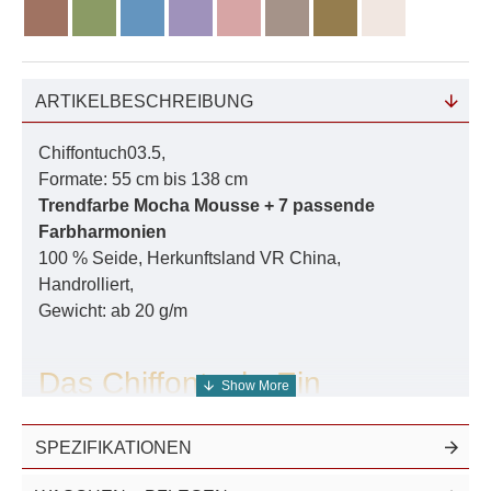
ARTIKELBESCHREIBUNG
Chiffontuch03.5,
Formate: 55 cm bis 138 cm
Trendfarbe Mocha Mousse + 7 passende
Farbharmonien
100 % Seide, Herkunftsland VR China,
Handrolliert,
Gewicht: ab 20 g/m
Das Chiffontuch: Ein
luxuriöses Accessoire aus
reiner Seide
SPEZIFIKATIONEN