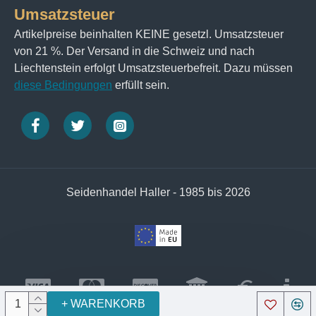
Chiffontuch zu einem Begleiter, der das ganze Jahr
Umsatzsteuer
über getragen werden kann.
Artikelpreise beinhalten KEINE gesetzl. Umsatzsteuer
von 21 %. Der Versand in die Schweiz und nach
Darüber hinaus beeindruckt Seide durch ihre
Liechtenstein erfolgt Umsatzsteuerbefreit. Dazu müssen
natürliche Strapazierfähigkeit und ihren
diese Bedingungen
erfüllt sein.
schimmernden Glanz, der das Licht in jeder
Umgebung perfekt einfängt. Kombiniert mit der
Kunstfertigkeit des handrollierten Finishs erhalten
Sie ein Produkt, das nicht nur modisch, sondern auch
von höchster Qualität ist.
Seidenhandel Haller - 1985 bis 2026
Ein unverzichtbares Accessoire
Gönnen Sie sich den Hauch von Luxus, den dieses
Chiffontuch bietet. Ob als elegantes Statement-Piece,
+ WARENKORB
vielseitiges Styling-Element oder praktisches