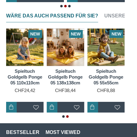
Leuchtkraft der Farben zu erhalten.
Im Set enthaltene Farben: Pfirsichblüt, Zinnoberrot,
Goldorange, Goldgelb, Lebensgrün, Himmelblau und
WÄRE DAS AUCH PASSEND FÜR SIE?
UNSERE NEU
Purpur.
(harmonisch abgestimmt).
NEW
NEW
NEW
Spieltuch
Spieltuch
Spieltuch
Goldgelb Ponge
Goldgelb Ponge
Goldgelb Ponge
05 110x110cm
05 138x138cm
05 55x55cm
5
CHF24,42
CHF38,44
CHF8,88
BESTSELLER
MOST VIEWED