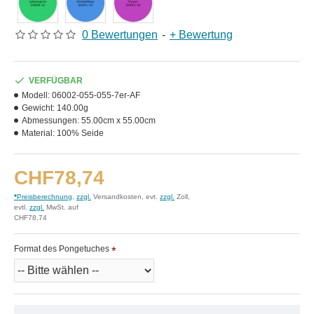
0 Bewertungen
-
+ Bewertung
VERFÜGBAR
Modell:
06002-055-055-7er-AF
Gewicht:
140.00g
Abmessungen:
55.00cm x 55.00cm
Material:
100% Seide
CHF78,74
*
Preisberechnung
,
zzgl.
Versandkosten, evt.
zzgl.
Zoll,
evtl.
zzgl.
MwSt. auf
CHF78,74
Format des Pongetuches