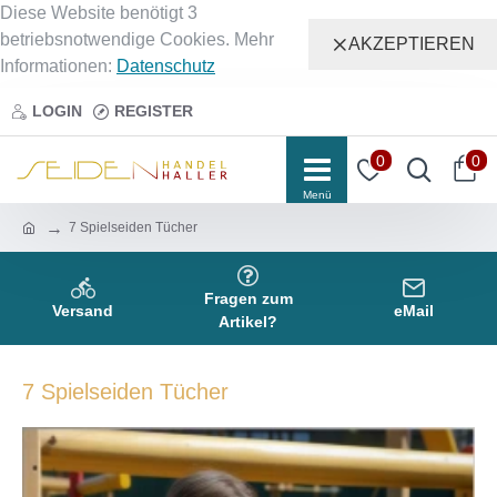
Diese Website benötigt 3
betriebsnotwendige Cookies. Mehr
AKZEPTIEREN
Informationen:
Datenschutz
LOGIN
REGISTER
0
0
7 Spielseiden Tücher
Fragen zum
Versand
eMail
Artikel?
7 Spielseiden Tücher