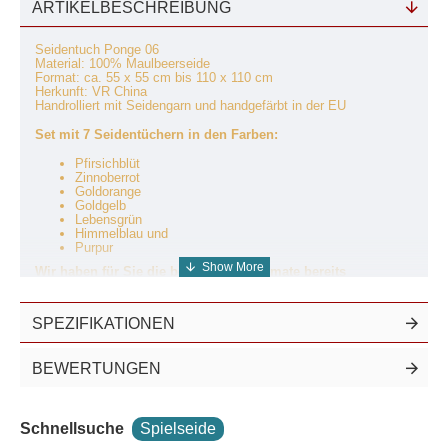
ARTIKELBESCHREIBUNG
Seidentuch Ponge 06
Material: 100% Maulbeerseide
Format: ca. 55 x 55 cm bis 110 x 110 cm
Herkunft: VR China
Handrolliert mit Seidengarn und handgefärbt in der EU
Set mit 7 Seidentüchern in den Farben:
Pfirsichblüt
Zinnoberrot
Goldorange
Goldgelb
Lebensgrün
Himmelblau und
Purpur
Wir haben für Sie die beliebtesten Formate bereits
zusammengestellt:
55 x 55 cm für das perfekte Nickituch
SPEZIFIKATIONEN
74 x 74 cm als kleinen Umhang
90 x 90 cm wenns auch mal etwas größer sein darf und
110 x 110 cm für Tanz oder als großes Spieltuch
BEWERTUNGEN
Das Spielseiden-Starterset: 7
Schnellsuche
Spielseide
Farben – Unendliche