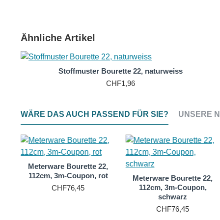
Diese Seide wird auch
Bourette-Etamine
oder
Blusen
zeigt sie einen weichen Griff und fällt leicht und schön
sportliche Ausstrahlung besitzen sollen. Bourette 22 nim
Ähnliche Artikel
Generell fallen Farben auf Bouretteseiden einen Tick i
entzündungshemmende Wirkung.
Stoffmuster Bourette 22, naturweiss
Meterware aus Bourette
sind flauschig weich, wirken a
CHF1,96
Seidenbourette ist wesentlich strapazierfähiger und 
Bourette gerne für Babybettwäsche, Tragetücher und W
Reinseiden Bourette 22, sorgt durch gleichmäßige Wärme
WÄRE DAS AUCH PASSEND FÜR SIE?
UNSERE N
Es ist ein atmungsaktives, 100 % reines Naturproduk
Meterware Bourette 22,
112cm, 3m-Coupon, rot
,
Meterware Bourette 22,
cha
112cm, 3m-Coupon,
CHF76,45
schwarz
CHF76,45