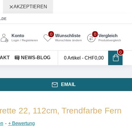
AKZEPTIEREN
L.DE
0
0
Konto
Wunschliste
Vergleich
Login / Registrieren
Wunschliste ändern
Produktvergleich
0
AKT
NEWS-BLOG
0 Artikel - CHF0,00
EMAIL
ette 22, 112cm, Trendfarbe Fern
en
-
+ Bewertung