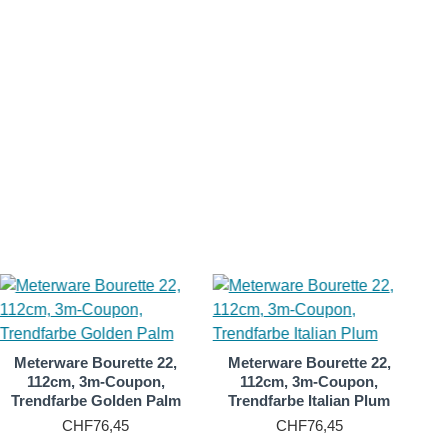
e locker gewebt und sorgfältig gebleicht wurde. Dadurch
 und Hemden, die sowohl eine hochwertige als auch eine
der Stoff nur einen sehr dezenten Seidenschimmer.
lerdings eine Haut beruhigende und
s besitzt Seidenbourette gänzlich andere Eigenschaften:
en Eigenschaften des enthaltenen Seidenleims wird
tig leichtes, angenehmes Tragegefühl.
Meterware Bourette 22,
Meterware Bourette 22,
112cm, 3m-Coupon,
112cm, 3m-Coupon,
Trendfarbe Golden Palm
Trendfarbe Italian Plum
CHF76,45
CHF76,45