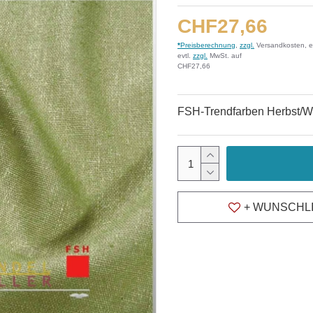
CHF27,66
*
Preisberechnung
,
zzgl.
Versandkosten, e
evtl.
zzgl.
MwSt. auf
CHF27,66
FSH-Trendfarben Herbst/Wi
+ WUNSCHL