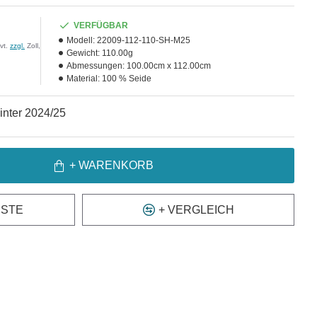
VERFÜGBAR
Modell:
22009-112-110-SH-M25
vt.
zzgl.
Zoll,
Gewicht:
110.00g
Abmessungen:
100.00cm x 112.00cm
Material:
100 % Seide
nter 2024/25
+ WARENKORB
ISTE
+ VERGLEICH