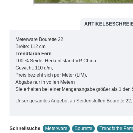
ARTIKELBESCHREI
Meterware Bourette 22
Breite: 112 cm,
Trendfarbe Fern
100 % Seide, Herkunftsland VR China,
Gewicht: 110 g/m,
Preis bezieht sich per Meter (LfM),
Abgabe nur in vollen Metern
Sie erhalten bei einer Mengenangabe größer als 1 den 
Unser gesamtes Angebot an Seidenstoffen Bourette 22,
Meterware China Bourette 22 führen wir ebenfalls
natur
Weitere Seidenstoffe aus dieser gefärbten Bourettesei
Schnellsuche
Meterware
Bourette
Trendfarbe Fer