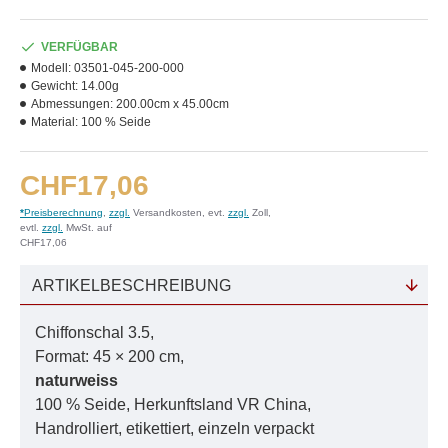
VERFÜGBAR
Modell:
03501-045-200-000
Gewicht:
14.00g
Abmessungen:
200.00cm x 45.00cm
Material:
100 % Seide
CHF17,06
*
Preisberechnung
,
zzgl.
Versandkosten, evt.
zzgl.
Zoll,
evtl.
zzgl.
MwSt. auf
CHF17,06
ARTIKELBESCHREIBUNG
Chiffonschal 3.5,
Format: 45 × 200 cm,
naturweiss
100 % Seide, Herkunftsland VR China,
Handrolliert, etikettiert, einzeln verpackt