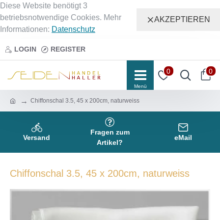
Diese Website benötigt 3
betriebsnotwendige Cookies. Mehr
AKZEPTIEREN
Informationen:
Datenschutz
LOGIN
REGISTER
0
0
Chiffonschal 3.5, 45 x 200cm, naturweiss
Fragen zum
Versand
eMail
Artikel?
Chiffonschal 3.5, 45 x 200cm, naturweiss