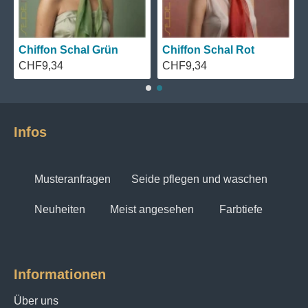
Chiffon Schal Grün
Chiffon Schal Rot
CHF9,34
CHF9,34
Infos
Musteranfragen
Seide pflegen und waschen
Neuheiten
Meist angesehen
Farbtiefe
Informationen
Über uns