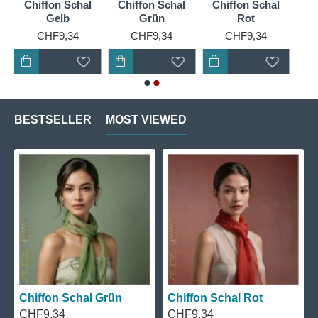
Chiffon Schal
Chiffon Schal
Chiffon Schal
Gelb
Grün
Rot
CHF9,34
CHF9,34
CHF9,34
BESTSELLER
MOST VIEWED
ffon Schal Schwarz
Chiffon Schal Grün
Chiffon
F9,34
CHF9,34
CHF9,3