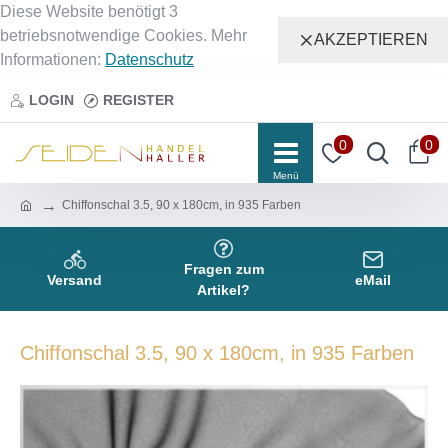
Diese Website benötigt 3
betriebsnotwendige Cookies. Mehr
AKZEPTIEREN
Informationen:
Datenschutz
LOGIN
REGISTER
0
0
Chiffonschal 3.5, 90 x 180cm, in 935 Farben
Fragen zum
Versand
eMail
Artikel?
Chiffonschal 3.5, 90 x 180cm, in 935 Farben