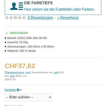
DIE FARBTIEFE
Hier sehen sie die Farbtiefen aller Farben.
0 Bewertungen
-
+ Bewertung
VERFÜGBAR
Modell:
03501-090-180-SH-85
Gewicht:
25.00g
Abmessungen:
180.00cm x 90.00cm
Material:
100 % Seide
CHF37,62
*
Preisberechnung
,
zzgl.
Versandkosten, evt.
zzgl.
Zoll,
evtl.
zzgl.
MwSt. auf
CHF37,62
Farbtiefe