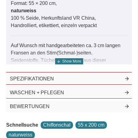
Format: 55 × 200 cm,
naturweiss
100 % Seide, Herkunftsland VR China,
Handrolliert, etikettiert, einzeln verpackt
Auf Wunsch mit handgearbeiteten ca. 3 cm langen
Fransen an den Stirn(Schmal-)seiten.
Seidenstoffe, Tücher und Schals aus dieser
hochwertigen Seidenqualität finden Sie in der Suche
unter der Nummer
04501
.
SPEZIFIKATIONEN
Dieser Chiffonschal ist ebenfalls
einfarbig
erhältlich.
WASCHEN + PFLEGEN
Seidenstoff Chiffon 4.5 ist ein feinfädiges, in
BEWERTUNGEN
Leinwandbindung gewebtes Seidengewebe, das
nicht so porös wie Chiffon 3.5
Schnellsuche
Chiffonschal
55 x 200 cm
Voile/Schleierseidengewebe ist. Deshalb weist
dieses Seidengewebe eine festere,
naturweiss