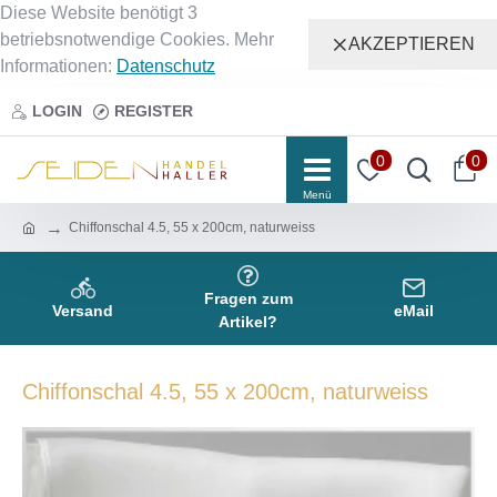
Diese Website benötigt 3
betriebsnotwendige Cookies. Mehr
AKZEPTIEREN
Informationen:
Datenschutz
LOGIN
REGISTER
0
0
Chiffonschal 4.5, 55 x 200cm, naturweiss
Fragen zum
Versand
eMail
Artikel?
Chiffonschal 4.5, 55 x 200cm, naturweiss