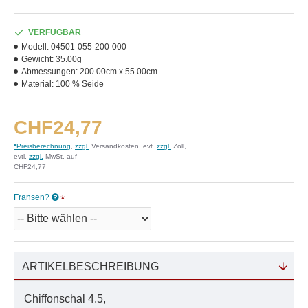
VERFÜGBAR
Modell:
04501-055-200-000
Gewicht:
35.00g
Abmessungen:
200.00cm x 55.00cm
Material:
100 % Seide
CHF24,77
*
Preisberechnung
,
zzgl.
Versandkosten, evt.
zzgl.
Zoll,
evtl.
zzgl.
MwSt. auf
CHF24,77
Fransen?
ARTIKELBESCHREIBUNG
Chiffonschal 4.5,