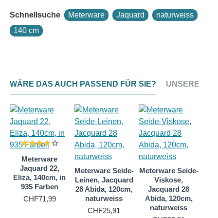
Seidenschimmer, bestickt. In Griffigkeit,
Schnellsuche
Meterware
Jaquard
naturweiss
Geschmeidigkeit und Schönheit kaum zu überbieten.
Sie eignet sich bestens für die Herstellung exklusiver
140 cm
Schals, Tücher, Kleider sowie Brautkleider.
Der fließende Fall, der weiche Griff und die
ausgesprochene Knitterarmut machen den Crêpe
Jacquard 22 Eliza zu einem Favoriten für Schneider.
WÄRE DAS AUCH PASSEND FÜR SIE?
UNSERE NEU
Textildesigner schwärmen von der brillanten
Farbwiedergabe und den hervorragenden
Eigenschaften für Malerei und Stoffdruck.
Diesen Seidenstoff bieten wir auch gefärbt an:
Seidenstoff Crepe Jacquard 22, Eliza, 140 cm Breite
in 85 Farben
Meterware
Jaquard 22,
Meterware Seide-
Meterware Seide-
Eliza, 140cm, in
Leinen, Jacquard
Viskose,
Auch als Seidenschal ist diese Stoffqualität
935 Farben
28 Abida, 120cm,
Jacquard 28
erhältlich:
naturweiss
Abida, 120cm,
CHF71,99
Seidenschal Crepe Jacquard 22, Eliza, in 85 Farben
naturweiss
CHF25,91
Seidenschal Crepe Jacquard 22, Eliza, naturweiss