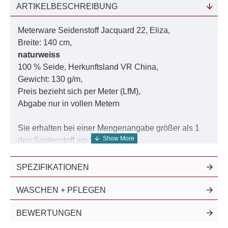
ARTIKELBESCHREIBUNG
Meterware Seidenstoff Jacquard 22, Eliza,
Breite: 140 cm,
naturweiss
100 % Seide, Herkunftsland VR China,
Gewicht: 130 g/m,
Preis bezieht sich per Meter (LfM),
Abgabe nur in vollen Metern
Sie erhalten bei einer Mengenangabe größer als 1
den Seidenstoff am Stück.
SPEZIFIKATIONEN
Unser Angebot aus diesem Seidenstoff finden Sie in
der Suche unter
Jacquard 22
.
WASCHEN + PFLEGEN
Universell einsetzbare Seide in der berühmten
BEWERTUNGEN
Crêpe-Optik mit sandiger Oberfläche und mattem