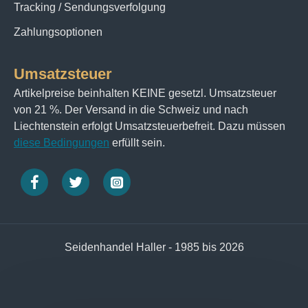
Tracking / Sendungsverfolgung
#15 Creme Custard
Zahlungsoptionen
#14 Spring Scion
#13 White Primrose
#12 Hight Garden
Umsatzsteuer
#11 White Bird´s Eye
Artikelpreise beinhalten KEINE gesetzl. Umsatzsteuer
#10 Natural
von 21 %. Der Versand in die Schweiz und nach
Liechtenstein erfolgt Umsatzsteuerbefreit. Dazu müssen
diese Bedingungen
erfüllt sein.
Seidenhandel Haller - 1985 bis 2026