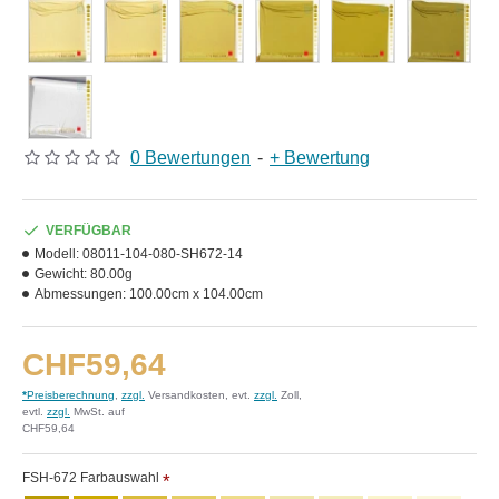
0 Bewertungen
-
+ Bewertung
VERFÜGBAR
Modell:
08011-104-080-SH672-14
Gewicht:
80.00g
Abmessungen:
100.00cm x 104.00cm
CHF59,64
*
Preisberechnung
,
zzgl.
Versandkosten, evt.
zzgl.
Zoll,
evtl.
zzgl.
MwSt. auf
CHF59,64
FSH-672 Farbauswahl