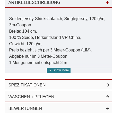
ARTIKELBESCHREIBUNG
Seidenjersey-Strickschlauch, Singlejersey, 120 g/m,
3m-Coupon
Breite: 104 cm,
100 % Seide, Herkunftsland VR China,
Gewicht: 120 g/m,
Preis bezieht sich per 3 Meter-Coupon (LfM),
Abgabe nur im 3 Meter-Coupon
1 Mengeneinheit entspricht 3 m
Die
Farbtiefe/Farbauswahl/Farbnuance
SPEZIFIKATIONEN
beschreibt die „Intensität“ der Farbe. Je höher der
WASCHEN + PFLEGEN
Wert der Farbtiefe, desto mehr Farbstoff wird bei der
Färbung verwendet und von der Seide
BEWERTUNGEN
aufgenommen.