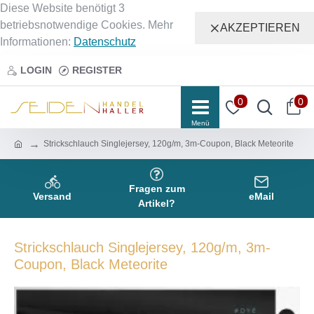
Diese Website benötigt 3
betriebsnotwendige Cookies. Mehr
AKZEPTIEREN
Informationen:
Datenschutz
LOGIN
REGISTER
0
0
Strickschlauch Singlejersey, 120g/m, 3m-Coupon, Black Meteorite
Fragen zum
Versand
eMail
Artikel?
Strickschlauch Singlejersey, 120g/m, 3m-
Coupon, Black Meteorite