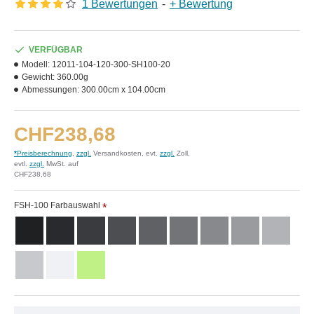
1 Bewertungen
-
+ Bewertung
VERFÜGBAR
Modell:
12011-104-120-300-SH100-20
Gewicht:
360.00g
Abmessungen:
300.00cm x 104.00cm
CHF238,68
*
Preisberechnung
,
zzgl.
Versandkosten, evt.
zzgl.
Zoll,
evtl.
zzgl.
MwSt. auf
CHF238,68
FSH-100 Farbauswahl