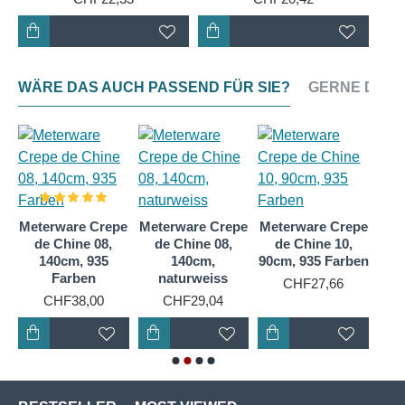
WÄRE DAS AUCH PASSEND FÜR SIE?
GERNE DAZU
pe
Meterware Crepe
Meterware Crepe
Meterware Crepe
Met
de Chine 08,
de Chine 08,
de Chine 10,
d
en
140cm, 935
140cm,
90cm, 935 Farben
Farben
naturweiss
CHF27,66
CHF38,00
CHF29,04