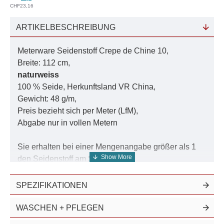
CHF23,16
ARTIKELBESCHREIBUNG
Meterware Seidenstoff Crepe de Chine 10,
Breite: 112 cm,
naturweiss
100 % Seide, Herkunftsland VR China,
Gewicht: 48 g/m,
Preis bezieht sich per Meter (LfM),
Abgabe nur in vollen Metern
Sie erhalten bei einer Mengenangabe größer als 1
den Seidenstoff am Stück.
SPEZIFIKATIONEN
Unser Angebot aus diesem Seidenstoff finden Sie in
der Suche unter der Nummer
10005
.
WASCHEN + PFLEGEN