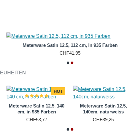
 seine praktischen Eigenschaften geschätzt wird. Mit einer Ausw
n Nuancen bis hin zu kräftigen Tönen reicht, um jedem Geschmac
er Oberseite, während die Rückseite durch eine feine Rippung cha
 Schussfäden verwendet werden, um eine hohe Dichte und Knitter
Meterware Satin 12.5, 112 cm, in 935 Farben
hn ideal für eine Vielzahl von Anwendungen macht – von elegant
CHF41,95
iegt, ist seit Jahrhunderten ein Symbol für
Reichtum und Raffi
EUHEITEN
 und Tiefe aus und zieht die Aufmerksamkeit auf sich. In eine
en von Luxus und einem Hauch von königlicher Anmut weckt.
HOT
Meterware Satin 12.5, 140
Meterware Satin 12.5,
r Mode oft zu Zeiten des Wohlstands und der kulturellen Blüte 
cm, in 935 Farben
140cm, naturweiss
bton am glanzvollen Hof des Herzogtums Burgund. Im 19. Jahr
CHF53,77
CHF39,25