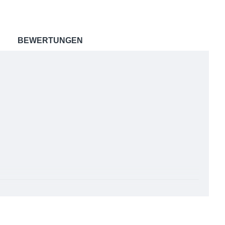
BEWERTUNGEN
r mittelschwere Stoff ist ein Meisterwerk der Textilkunst,