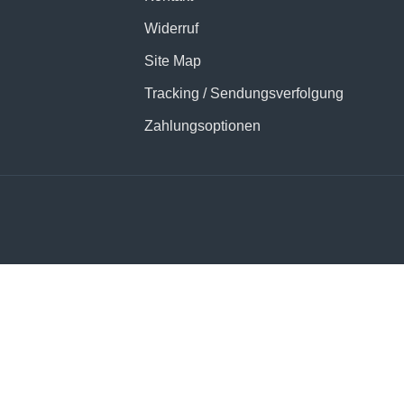
Widerruf
Site Map
nd mit voluminösem Griff, der sich ausgesprochen weich anfühlt u
Tracking / Sendungsverfolgung
 ein Stoff für glamouröse Abendkleider, festliche Bekleidung g
Zahlungsoptionen