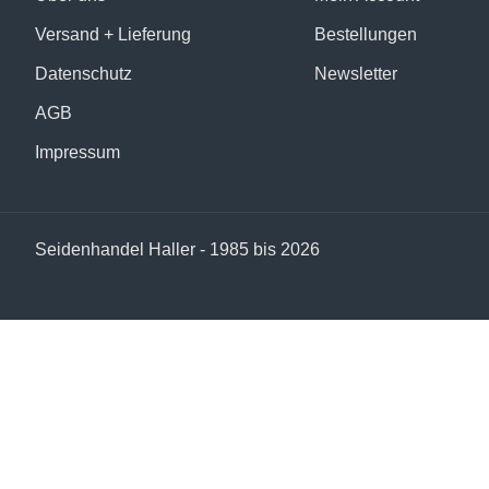
#11 Orchid Lane
Versand + Lieferung
Bestellungen
#10 Sheridan
Datenschutz
Newsletter
Ein prächtiger mittelschwerer Crêpe Satin voller Glanz u
AGB
Textildesignern und Schneidern sehr gerne gewählt, wenn
ausgesprochen intensiv und brillant.
Impressum
Seidenhandel Haller - 1985 bis 2026