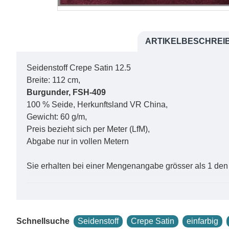
ARTIKELBESCHREI
Seidenstoff Crepe Satin 12.5
Breite: 112 cm,
Burgunder, FSH-409
100 % Seide, Herkunftsland VR China,
Gewicht: 60 g/m,
Preis bezieht sich per Meter (LfM),
Abgabe nur in vollen Metern
Sie erhalten bei einer Mengenangabe grösser als 1 den
Crepe Satin Seidenstoff in Deep Burgundy – eine H
Schnellsuche
Seidenstoff
Crepe Satin
einfarbig
Entdecken Sie die exquisite Welt des
Crepe Satin Seid