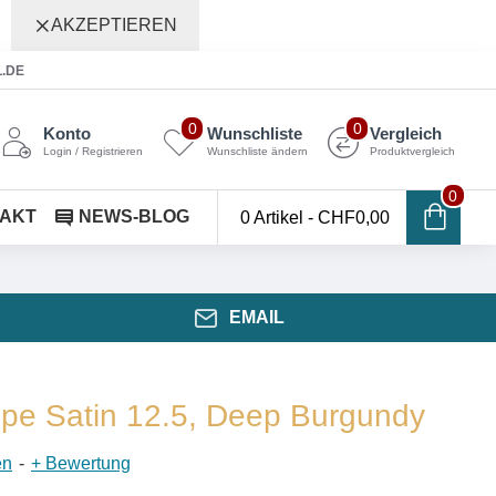
AKZEPTIEREN
L.DE
0
0
Konto
Wunschliste
Vergleich
Login / Registrieren
Wunschliste ändern
Produktvergleich
0
AKT
NEWS-BLOG
0 Artikel - CHF0,00
EMAIL
epe Satin 12.5, Deep Burgundy
en
-
+ Bewertung