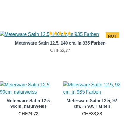
ahl von zehn Farbtiefen, die alle handgefärbt sind,
k und Anlass gerecht zu werden.
rakterisiert ist. Diese Textur entsteht durch die
HOT
freiheit zu erzielen. Die Fasern sind eng verwoben, was
Meterware Satin 12.5, 140 cm, in 935 Farben
er Bekleidung bis hin zu luxuriösen Heimtextilien.
CHF53,77
nesse
. Die Farbe Burgunder, inspiriert von den tiefroten
m Kleid oder einer Bluse aus Crepe Satin in Burgunder
Meterware Satin 12.5,
Meterware Satin 12.5, 92
getragen. Im 15. Jahrhundert, während der
90cm, naturweiss
cm, in 935 Farben
hundert wurde Burgunder in England zu einer beliebten
CHF24,73
CHF33,88