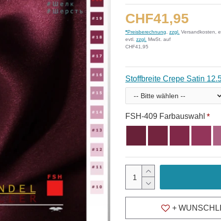
CHF41,95
*
Preisberechnung
,
zzgl.
Versandkosten, e
evtl.
zzgl.
MwSt. auf
CHF41,95
Stoffbreite Crepe Satin 12.
FSH-409 Farbauswahl
+ WUNSCHL