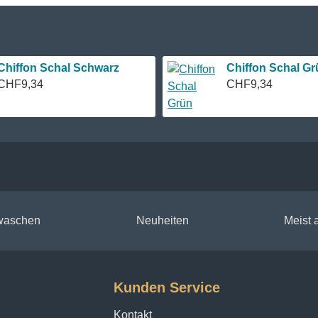
ne Farbe, sondern eine Erfahrung. Jeder der zehn Töne ist sorgfä
ersönlichkeit des Trägers unterstreicht. Ob für ein formelles Ev
n Ton.
Chiffon Schal Schwarz
Chiffon Schal Gr
hr als nur ein Stoff – er ist eine Leinwand, auf der Sie Ihre ei
CHF9,34
CHF9,34
genden Eigenschaften ist er eine Investition, die sowohl zeitlos
 sich von der Farbe Burgunder verzaubern.
bieten wir hier in Farbnuancen:
 waschen
Neuheiten
Meist
Kunden Service
Kontakt