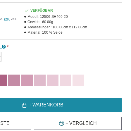
VERFÜGBAR
Modell:
12506-SH409-20
vt.
zzgl.
Zoll,
Gewicht:
60.00g
Abmessungen:
100.00cm x 112.00cm
Material:
100 % Seide
5
+ WARENKORB
ISTE
+ VERGLEICH