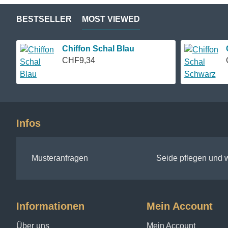
Unser
Crepe Satin in Deep Burgundy
ist nicht nur ei
BESTSELLER
MOST VIEWED
Intensität zu erreichen, die die Sinne berührt und die P
bietet für jede Stimmung und jeden Anlass den perfekte
Chiffon Schal Blau
Der
Crepe Satin Seidenstoff in Deep Burgundy
ist me
CHF9,34
können. Mit seiner reichen Farbpalette und den herausra
Entdecken Sie die Welt von Crepe Satin und lassen Sie
Diesen
Seidenstoff aus reiner Crepe Satin
12.5 Seide 
Infos
#20 Deep Burgundy
#19 Burgundy
#18 Astrantia
Musteranfragen
Seide pflegen und
#17 Foxglove
#16 Rosa Lee
#15 Winsome Rose
#14 Sugar Coated
Informationen
Mein Account
#13 Wild Geranium
Über uns
Mein Account
#12 Fiesta Rose