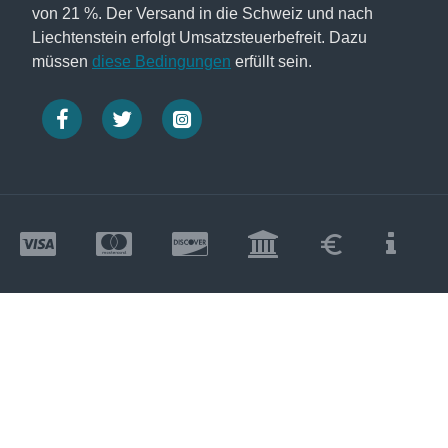
von 21 %. Der Versand in die Schweiz und nach
Liechtenstein erfolgt Umsatzsteuerbefreit. Dazu
müssen
diese Bedingungen
erfüllt sein.
nd satt fällt. Dieses herrliche Material wird von
esucht wird. Die Farbwirkung auf Crêpe Satin 12.5 ist