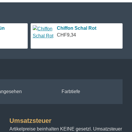
ltig
handgefärbt
, um eine einzigartige Tiefe und
ent oder einen entspannten Abend, diese Farbpalette
ün
Chiffon Schal Rot
gene Geschichte der Eleganz und des Stils schreiben
CHF9,34
e Schönheit als auch dauerhafte Qualität verspricht.
 angesehen
Farbtiefe
Umsatzsteuer
Artikelpreise beinhalten KEINE gesetzl. Umsatzsteuer