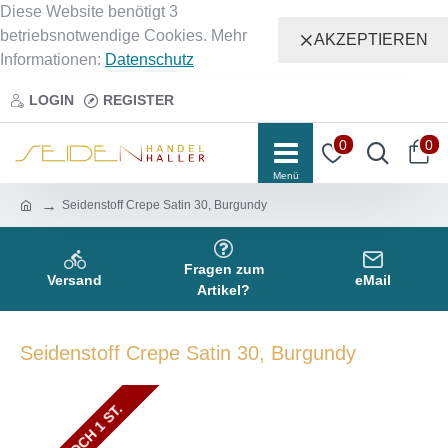
Diese Website benötigt 3
betriebsnotwendige Cookies. Mehr
AKZEPTIEREN
Informationen:
Datenschutz
LOGIN
REGISTER
0
0
Seidenstoff Crepe Satin 30, Burgundy
Fragen zum
Versand
eMail
Artikel?
Seidenstoff Crepe Satin 30, Burgundy
NUR NOCH 2 ST.
NUR NOCH 1 ST.