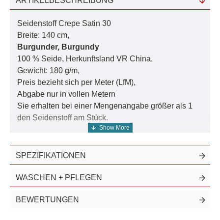
ARTIKELBESCHREIBUNG
Seidenstoff Crepe Satin 30
Breite: 140 cm,
Burgunder, Burgundy
100 % Seide, Herkunftsland VR China,
Gewicht: 180 g/m,
Preis bezieht sich per Meter (LfM),
Abgabe nur in vollen Metern
Sie erhalten bei einer Mengenangabe größer als 1
den Seidenstoff am Stück.
Diesen Artikel führen wir ebenfalls in
naturweiss
und
SPEZIFIKATIONEN
einfarbig in 935 Farben
.
Weitere Artikel aus diesem gefärbtem Seidensatin in
WASCHEN + PFLEGEN
jeweils 10 bis 11 frei wählbaren Farbtiefen finden Sie
in der Suche unter der Nummer
30006
.
BEWERTUNGEN
Die absolute Luxusklasse! Dieser prächtige schwere