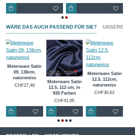
WÄRE DAS AUCH PASSEND FÜR SIE?
UNSERE NEU
n
Meterware Satin
35
09, 136cm,
Meterware Satin
Met
naturweiss
12.5, 112cm,
12.
Meterware Satin
naturweiss
CHF27,48
12.5, 112 cm, in
CHF30,62
935 Farben
CHF41,95