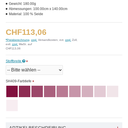
Gewicht:
180.00g
Abmessungen:
100.00cm x 140.00cm
Material:
100 % Seide
CHF113,06
*
Preisberechnung
,
zzgl.
Versandkosten, evt.
zzgl.
Zoll,
evtl.
zzgl.
MwSt. auf
CHF113,06
Stoffbreite
SH409-Farbtiefe