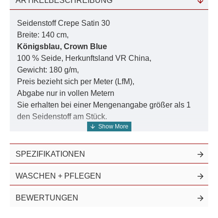
ARTIKELBESCHREIBUNG
Seidenstoff Crepe Satin 30
Breite: 140 cm,
Königsblau, Crown Blue
100 % Seide, Herkunftsland VR China,
Gewicht: 180 g/m,
Preis bezieht sich per Meter (LfM),
Abgabe nur in vollen Metern
Sie erhalten bei einer Mengenangabe größer als 1
den Seidenstoff am Stück.
Diesen Artikel führen wir ebenfalls in
naturweiss
und
SPEZIFIKATIONEN
einfarbig in 935 Farben
.
Weitere Artikel aus diesem gefärbtem Seidensatin in
WASCHEN + PFLEGEN
jeweils 10 bis 11 frei wählbaren Farbtiefen finden Sie
in der Suche unter der Nummer
30006
.
BEWERTUNGEN
Die absolute Luxusklasse! Dieser prächtige schwere