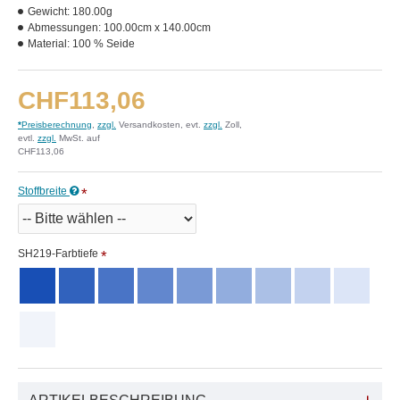
Gewicht:
180.00g
Abmessungen:
100.00cm x 140.00cm
Material:
100 % Seide
CHF113,06
*
Preisberechnung
,
zzgl.
Versandkosten, evt.
zzgl.
Zoll,
evtl.
zzgl.
MwSt. auf
CHF113,06
Stoffbreite
SH219-Farbtiefe