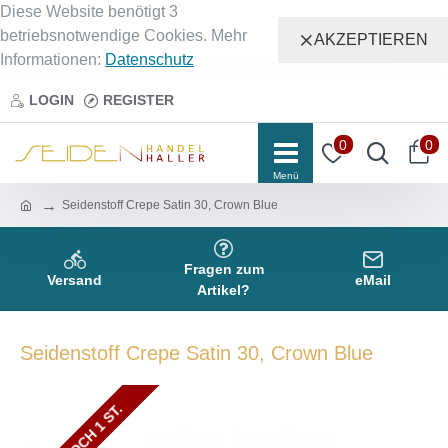
Diese Website benötigt 3
betriebsnotwendige Cookies. Mehr
AKZEPTIEREN
Informationen:
Datenschutz
LOGIN
REGISTER
0
0
Seidenstoff Crepe Satin 30, Crown Blue
Fragen zum
Versand
eMail
Artikel?
Seidenstoff Crepe Satin 30, Crown Blue
NUR NOCH 2 ST.
NUR NOCH 1 ST.