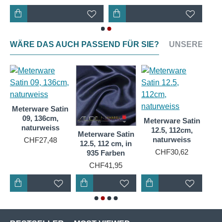
WÄRE DAS AUCH PASSEND FÜR SIE?
UNSERE NEU
n
Meterware Satin
35
09, 136cm,
Meterware Satin
Met
naturweiss
12.5, 112cm,
12.
Meterware Satin
naturweiss
CHF27,48
12.5, 112 cm, in
CHF30,62
935 Farben
CHF41,95