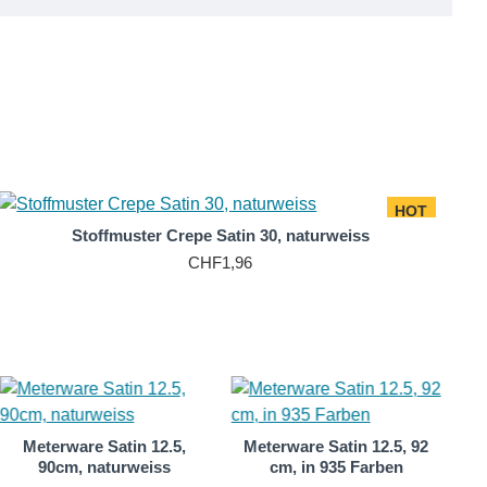
he unter der Nummer
30006
.
squalität für Bekleidung aller Art, wie elegante Jacken
et sich der kostbare Stoff hervorragend.
rch seinen tiefen, matten Glanz und die spiegelglatte
HOT
Stoffmuster Crepe Satin 30, naturweiss
CHF1,96
Meterware Satin 12.5,
Meterware Satin 12.5, 92
90cm, naturweiss
cm, in 935 Farben