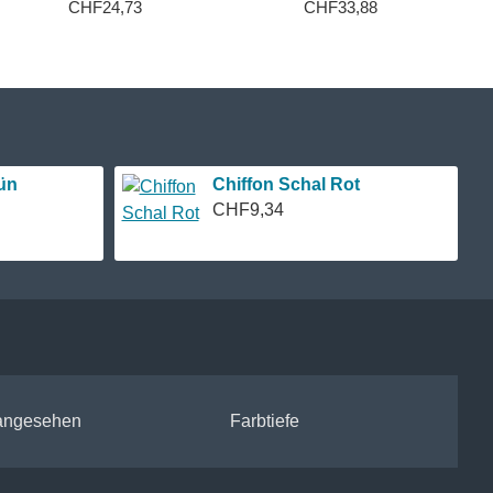
CHF24,73
CHF33,88
ün
Chiffon Schal Rot
CHF9,34
 angesehen
Farbtiefe