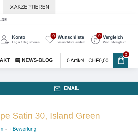
AKZEPTIEREN
L.DE
0
0
Konto
Wunschliste
Vergleich
Login / Registrieren
Wunschliste ändern
Produktvergleich
0
AKT
NEWS-BLOG
0 Artikel - CHF0,00
EMAIL
epe Satin 30, Island Green
en
-
+ Bewertung