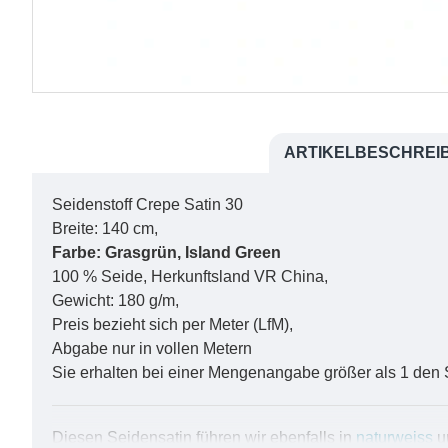
ARTIKELBESCHREI
Seidenstoff Crepe Satin 30
Breite: 140 cm,
Farbe:
Grasgrün, Island Green
100 % Seide, Herkunftsland VR China,
Gewicht: 180 g/m,
Preis bezieht sich per Meter (LfM),
Abgabe nur in vollen Metern
Sie erhalten bei einer Mengenangabe größer als 1 den 
Diesen Seidensatin führen wir ebenfalls in
naturweiss
u