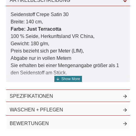
ARTIKELBESCHREIBUNG
Seidenstoff Crepe Satin 30
Breite: 140 cm,
Farbe: Just Terracotta
100 % Seide, Herkunftsland VR China,
Gewicht: 180 g/m,
Preis bezieht sich per Meter (LfM),
Abgabe nur in vollen Metern
Sie erhalten bei einer Mengenangabe größer als 1
den Seidenstoff am Stück.
Diesen Artikel führen wir ebenfalls in
naturweiss
und
SPEZIFIKATIONEN
einfarbig in 935 Farben
.
Weitere Artikel aus diesem gefärbtem Seidensatin in
WASCHEN + PFLEGEN
jeweils 10 bis 11 frei wählbaren Farbtiefen finden Sie
in der Suche unter der Nummer
30006
.
BEWERTUNGEN
Die absolute Luxusklasse! Dieser prächtige schwere