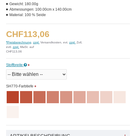
Gewicht:
180.00g
Abmessungen:
100.00cm x 140.00cm
Material:
100 % Seide
CHF113,06
*
Preisberechnung
,
zzgl.
Versandkosten, evt.
zzgl.
Zoll,
evtl.
zzgl.
MwSt. auf
CHF113,06
Stoffbreite
SH770-Farbtiefe