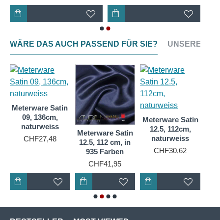
WÄRE DAS AUCH PASSEND FÜR SIE?
UNSERE NEU
n
Meterware Satin
35
09, 136cm,
Meterware Satin
Met
naturweiss
12.5, 112cm,
12.
Meterware Satin
naturweiss
CHF27,48
12.5, 112 cm, in
CHF30,62
935 Farben
CHF41,95