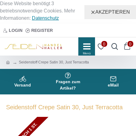
Diese Website benötigt 3
betriebsnotwendige Cookies. Mehr
AKZEPTIEREN
Informationen:
Datenschutz
LOGIN
REGISTER
0
0
Seidenstoff Crepe Satin 30, Just Terracotta
Fragen zum
Versand
eMail
Artikel?
Seidenstoff Crepe Satin 30, Just Terracotta
NUR NOCH 2 ST.
NUR NOCH 1 ST.