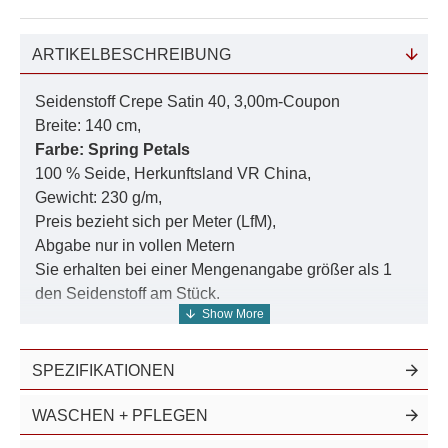
ARTIKELBESCHREIBUNG
Seidenstoff Crepe Satin 40, 3,00m-Coupon
Breite: 140 cm,
Farbe:
Spring Petals
100 % Seide, Herkunftsland VR China,
Gewicht: 230 g/m,
Preis bezieht sich per Meter (LfM),
Abgabe nur in vollen Metern
Sie erhalten bei einer Mengenangabe größer als 1
den Seidenstoff am Stück.
Unser gesamtes Angebot aus diesem Seidenstoff
SPEZIFIKATIONEN
Crepe Satin finden Sie in der Suche unter der
Nummer
40006
.
WASCHEN + PFLEGEN
Diesen Seidensatin führen wir auch in 935 Farben: