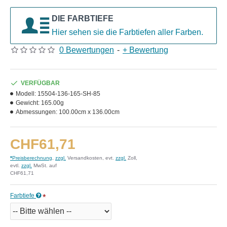
DIE FARBTIEFE
Hier sehen sie die Farbtiefen aller Farben.
0 Bewertungen
-
+ Bewertung
VERFÜGBAR
Modell:
15504-136-165-SH-85
Gewicht:
165.00g
Abmessungen:
100.00cm x 136.00cm
CHF61,71
*
Preisberechnung
,
zzgl.
Versandkosten, evt.
zzgl.
Zoll,
evtl.
zzgl.
MwSt. auf
CHF61,71
Farbtiefe