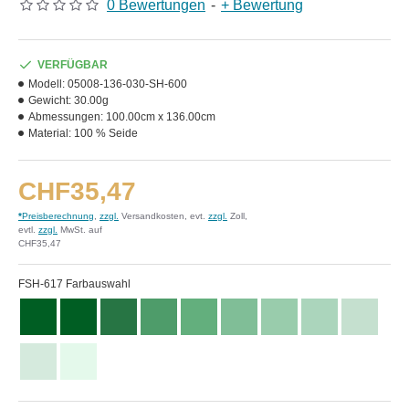
0 Bewertungen
-
+ Bewertung
VERFÜGBAR
Modell:
05008-136-030-SH-600
Gewicht:
30.00g
Abmessungen:
100.00cm x 136.00cm
Material:
100 % Seide
CHF35,47
*
Preisberechnung
,
zzgl.
Versandkosten, evt.
zzgl.
Zoll,
evtl.
zzgl.
MwSt. auf
CHF35,47
FSH-617 Farbauswahl