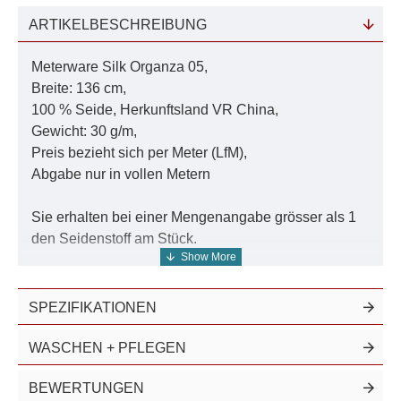
ARTIKELBESCHREIBUNG
Meterware Silk Organza 05,
Breite: 136 cm,
100 % Seide, Herkunftsland VR China,
Gewicht: 30 g/m,
Preis bezieht sich per Meter (LfM),
Abgabe nur in vollen Metern
Sie erhalten bei einer Mengenangabe grösser als 1
den Seidenstoff am Stück.
Seidenstoff Organza führen wir auch in
naturweiß
SPEZIFIKATIONEN
und
einfarbig in 935 Farben
.
WASCHEN + PFLEGEN
Hier
finden Sie alle Artikel aus diesem Seidenstoff.
Hier gelangen Sie zu
allen Breiten und Ausführungen
BEWERTUNGEN
an Organzastoffen.