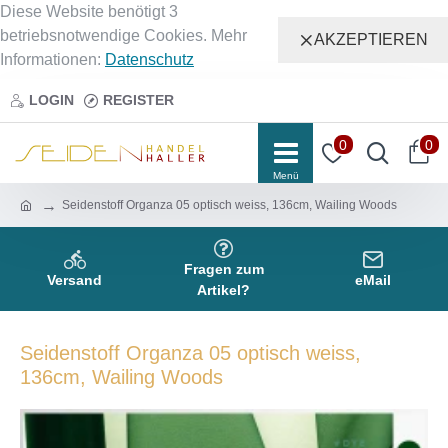
Diese Website benötigt 3
betriebsnotwendige Cookies. Mehr
AKZEPTIEREN
Informationen:
Datenschutz
LOGIN
REGISTER
0
0
Seidenstoff Organza 05 optisch weiss, 136cm, Wailing Woods
Fragen zum
Versand
eMail
Artikel?
Seidenstoff Organza 05 optisch weiss,
136cm, Wailing Woods