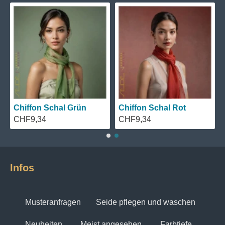
#14 Caesar Salad
#13 Springvale
#12 Hight Garden
#11 Natural Green Light
#10 Sage
Chiffon Schal Grün
Chiffon Schal Rot
CHF9,34
CHF9,34
Infos
Musteranfragen
Seide pflegen und waschen
Neuheiten
Meist angesehen
Farbtiefe