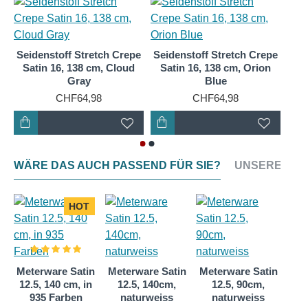
Tragegefühl mit teurer Haptik und Optik.
Der sanfte Seidenglanz hebt sich von preiswerterer
Kunstfaserkleidung ab und Kenner:Innen bemerken
Seidenstoff Stretch Crepe
Seidenstoff Stretch Crepe
Sei
den Unterschied sofort.
Satin 16, 138 cm, Cloud
Satin 16, 138 cm, Orion
Sat
Gray
Blue
CHF64,98
CHF64,98
Diesen Seidenstoff aus Stretch Crepe Satin 16 Seide
bieten wir hier in Farbnuancen:
#20 Deep Salamander
#19 Salamander
#18 Lock Siren
WÄRE DAS AUCH PASSEND FÜR SIE?
UNSERE NEU
#17 Dark Leaf Shade
#16 Leaf Shade
HOT
#15 Frosty Green
#14 Green Water
#13 Green Metallic
#12 Alpine Morning
n
Meterware Satin
Meterware Satin
Meterware Satin
Met
#11 Colony Green
12.5, 140 cm, in
12.5, 140cm,
12.5, 90cm,
12
#10 Gentle Green
935 Farben
naturweiss
naturweiss