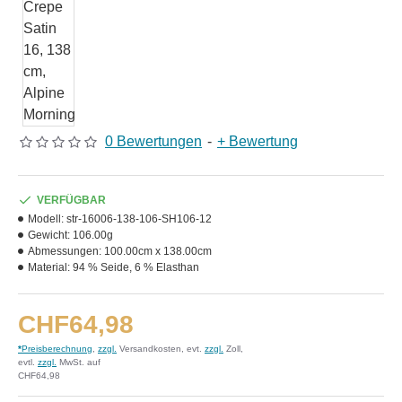
0 Bewertungen
-
+ Bewertung
VERFÜGBAR
Modell:
str-16006-138-106-SH106-12
Gewicht:
106.00g
Abmessungen:
100.00cm x 138.00cm
Material:
94 % Seide, 6 % Elasthan
CHF64,98
*
Preisberechnung
,
zzgl.
Versandkosten, evt.
zzgl.
Zoll,
evtl.
zzgl.
MwSt. auf
CHF64,98