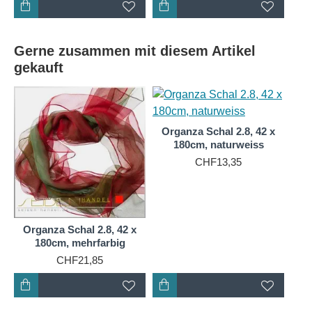
Wahl für jede Jahreszeit, ob Sie sich vor der
Winterkälte schützen oder ein sommerliches Outfit
aufwerten möchten.
Gerne zusammen mit diesem Artikel
gekauft
Und dann ist da noch die zeitlose Schönheit der
Seide. Mit ihrem dezenten Glanz und ihrer glatten
Textur hat Seide eine unvergleichliche Ästhetik, die
einfach nicht nachgeahmt werden kann. Ein
Organza Schal 2.8, 42 x
Organza-Schal kann ein schlichtes Outfit in etwas
180cm, naturweiss
wirklich Elegantes verwandeln.
CHF13,35
Organza-Seidenschals sind ein vielseitiges,
langlebiges und modisches Accessoire, das in der
Garderobe jeder stilbewussten Frau einen festen
Organza Schal 2.8, 42 x
Platz verdient hat. Sie sind nicht nur modisch,
180cm, mehrfarbig
sondern auch funktional und bequem. So
CHF21,85
repräsentieren sie das Beste aus beiden Welten -
Mode und Funktionalität. Und genau das ist der
Grund, weshalb sie so sehr geschätzt werden.