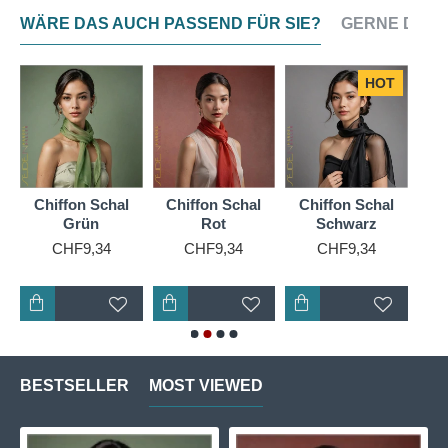
WÄRE DAS AUCH PASSEND FÜR SIE?
GERNE DAZU
HOT
Chiffon Schal
Chiffon Schal
Chiffon Schal
Ch
Grün
Rot
Schwarz
CHF9,34
CHF9,34
CHF9,34
BESTSELLER
MOST VIEWED