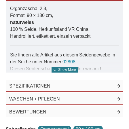
Organzaschal 2.8,
Format: 90 × 180 cm,
naturweiss
100 % Seide, Herkunftsland VR China,
Handrolliert, etikettiert, einzeln verpackt
Sie finden alle Artikel aus diesem Seidengewebe in
der Suche unter Nummer
02808
.
Diesen Seidenschal Organza bieten wir auch
einfarbig in 935 Farben
an.
SPEZIFIKATIONEN
Viele stilbewusste Frauen haben eine Vorliebe für
feine Accessoires, insbesondere Organza-Schals,
WASCHEN + PFLEGEN
entwickelt.
BEWERTUNGEN
Ein Organzaschal sind nicht nur modische
Accessoires, sondern auch Symbol für Eleganz und
Raffinesse. Die zarte, knisternde Beschaffenheit von