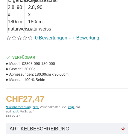
0 Bewertungen
-
+ Bewertung
VERFÜGBAR
Modell:
02808-090-180-000
Gewicht:
20.00g
Abmessungen:
180.00cm x 90.00cm
Material:
100 % Seide
CHF27,47
*
Preisberechnung
,
zzgl.
Versandkosten, evt.
zzgl.
Zoll,
evtl.
zzgl.
MwSt. auf
CHF27,47
ARTIKELBESCHREIBUNG