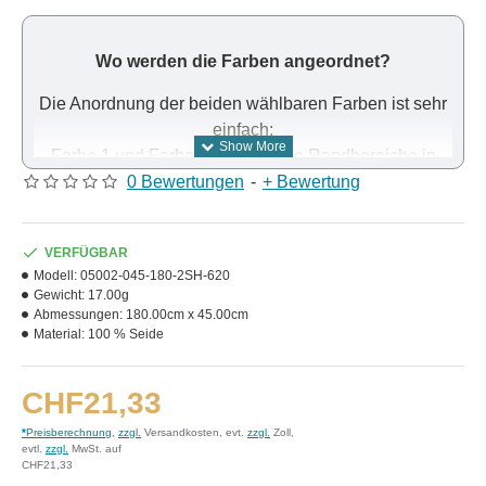
Wo werden die Farben angeordnet?
Die Anordnung der beiden wählbaren Farben ist sehr
einfach:
Farbe 1 und Farbe 2 belegen die Randbereiche in
Laufrichtung des Stoffes. Dazwischen bilden die
0 Bewertungen
-
+ Bewertung
beiden Farben einen Farbverlauf.
VERFÜGBAR
Modell:
05002-045-180-2SH-620
Gewicht:
17.00g
Abmessungen:
180.00cm x 45.00cm
Material:
100 % Seide
CHF21,33
*
Preisberechnung
,
zzgl.
Versandkosten, evt.
zzgl.
Zoll,
evtl.
zzgl.
MwSt. auf
CHF21,33