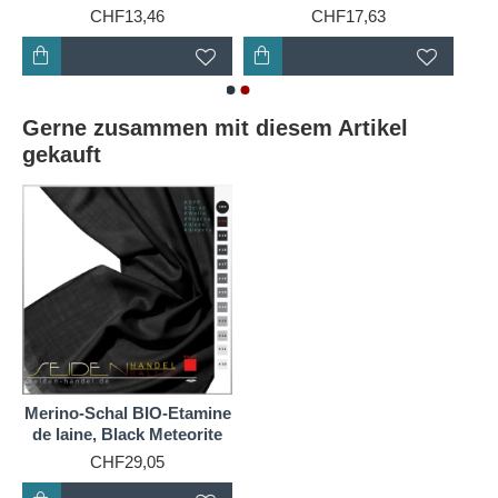
aufwerten und Ihren persönlichen Stil unterstreichen.
CHF13,46
CHF17,63
Egal, ob Sie sich für ein kräftiges Rot, ein sanftes
Blau oder ein tiefes Schwarz entscheiden, die
Farben auf einem Ponge-Seidenschal sind immer
lebendig und leuchtend. Darüber hinaus behält
Gerne zusammen mit diesem Artikel
Ponge-Seide ihre Farbe auch nach mehrmaligem
gekauft
Waschen und längerem Gebrauch bei. Dies
bedeutet, dass Ihr Ponge-Seidenschal auch nach
Jahren noch genauso lebendig und farbenfroh
aussehen wird wie am ersten Tag.
Merino-Schal BIO-Etamine
de laine, Black Meteorite
CHF29,05