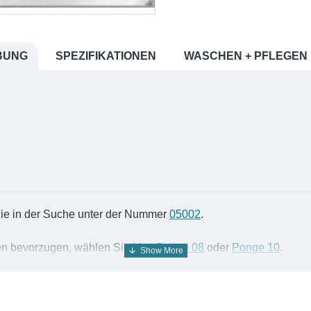
BUNG
SPEZIFIKATIONEN
WASCHEN + PFLEGEN
Sie in der Suche unter der Nummer
05002
.
äten bevorzugen, wählen Sie bitte
Ponge 08
oder
Ponge 10
.
 ideal für die Herstellung von Seidentüchern. Es lässt sich leicht