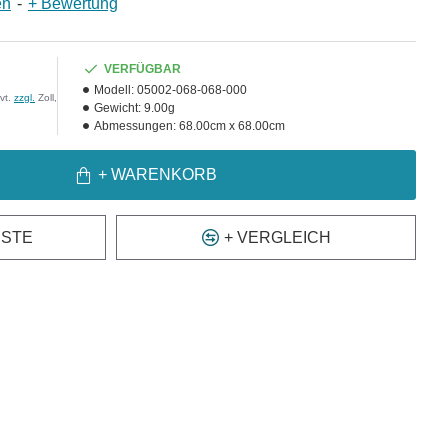
en
-
+ Bewertung
VERFÜGBAR
Modell:
05002-068-068-000
vt.
zzgl.
Zoll,
Gewicht:
9.00g
Abmessungen:
68.00cm x 68.00cm
+ WARENKORB
ISTE
+ VERGLEICH