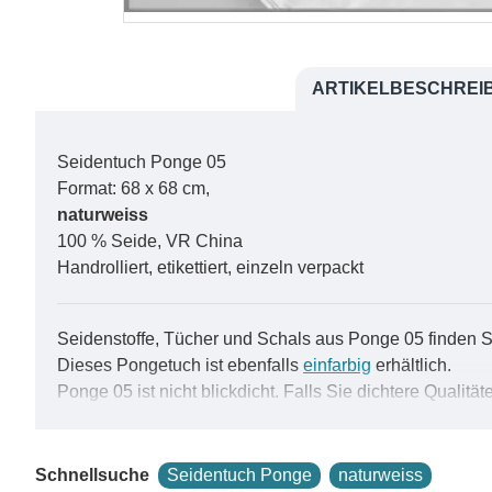
ARTIKELBESCHREI
Seidentuch Ponge 05
Format: 68 x 68 cm,
naturweiss
100 % Seide, VR China
Handrolliert, etikettiert, einzeln verpackt
Seidenstoffe, Tücher und Schals aus Ponge 05 finden 
Dieses Pongetuch ist ebenfalls
einfarbig
erhältlich.
Ponge 05 ist nicht blickdicht. Falls Sie dichtere Qualit
Pongé 05, ein glatter und hochglänzender Seidenstoff, ist
praktischen Wahl für viele Anwendungen macht.
Schnellsuche
Seidentuch Ponge
naturweiss