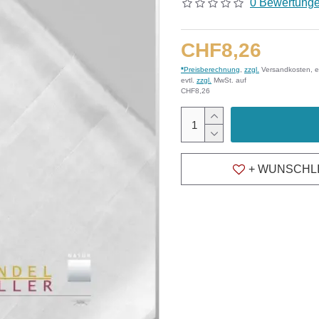
0 Bewertung
CHF8,26
*
Preisberechnung
,
zzgl.
Versandkosten, e
evtl.
zzgl.
MwSt. auf
CHF8,26
+ WUNSCHL