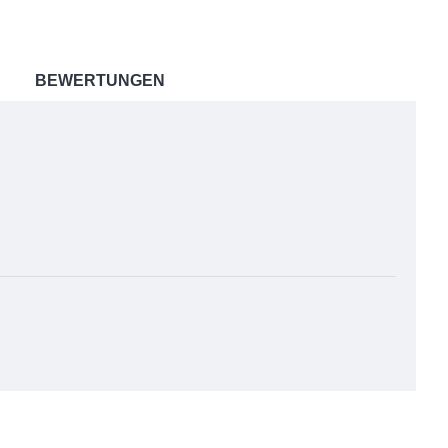
BEWERTUNGEN
 färben und ist relativ pflegeleicht, was es zu einer