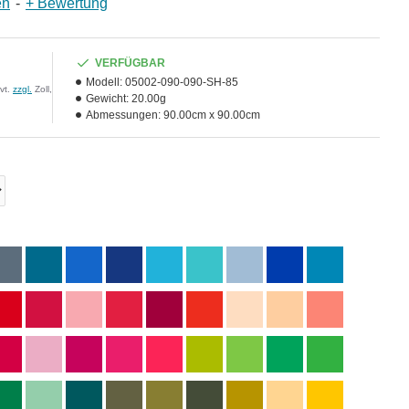
en
-
+ Bewertung
VERFÜGBAR
Modell:
05002-090-090-SH-85
vt.
zzgl.
Zoll,
Gewicht:
20.00g
Abmessungen:
90.00cm x 90.00cm