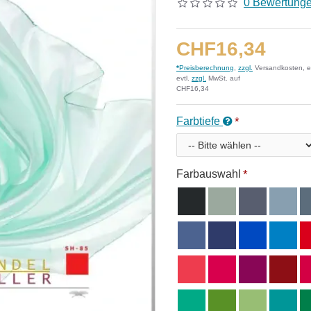
0 Bewertung
CHF16,34
*
Preisberechnung
,
zzgl.
Versandkosten, e
evtl.
zzgl.
MwSt. auf
CHF16,34
Farbtiefe
Farbauswahl