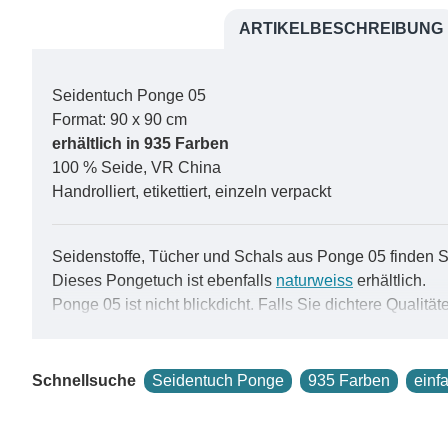
ARTIKELBESCHREIBUNG
Seidentuch Ponge 05
Format: 90 x 90 cm
erhältlich in 935 Farben
100 % Seide, VR China
Handrolliert, etikettiert, einzeln verpackt
Seidenstoffe, Tücher und Schals aus Ponge 05 finden 
Dieses Pongetuch ist ebenfalls
naturweiss
erhältlich.
Ponge 05 ist nicht blickdicht. Falls Sie dichtere Qualit
Pongé 05, ein glatter und hochglänzender Seidenstoff, ist
einer praktischen Wahl für viele Anwendungen macht.
Schnellsuche
Seidentuch Ponge
935 Farben
einf
Als die meistverkaufte Seidenqualität aller Zeiten ist P
Seidenfarbe verteilt sich schnell und breitflächig auf P