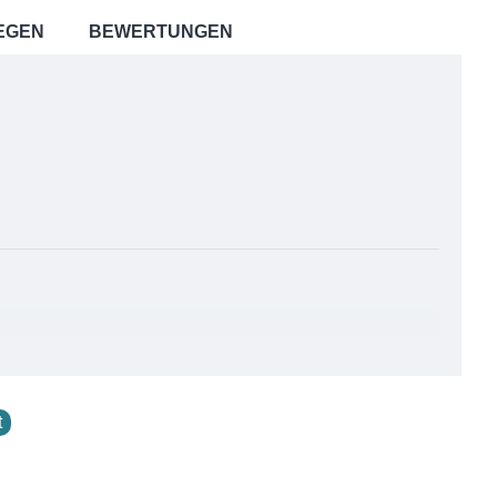
EGEN
BEWERTUNGEN
ich leicht färben und ist relativ pflegeleicht, was es zu
t
 sehr leicht und hat einen schönen seidigen Glanz. Die
auf der Leinwand verteilt. Daher wird Pongé oft als die