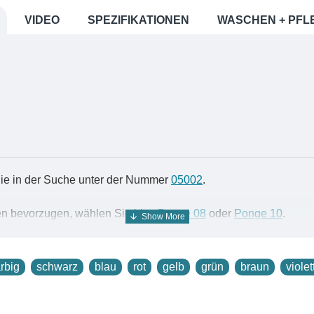
VIDEO
SPEZIFIKATIONEN
WASCHEN + PFL
Sie in der Suche unter der Nummer
05002
.
äten bevorzugen, wählen Sie bitte
Ponge 08
oder
Ponge 10
.
 ideal für die Herstellung von Seidentüchern geeignet. Es lässt s
arbig
schwarz
blau
rot
gelb
grün
braun
violet
ongé 05 perfekt für Anfänger in der Seidenmalerei. Es ist robust,
ongé 05, wodurch die Farbe sich gleichmäßig in alle Richtungen 