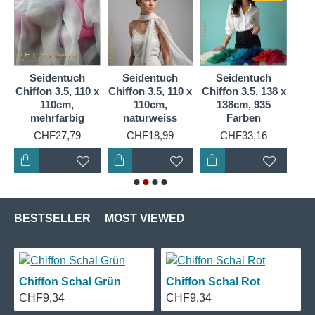
in einer riesigen Farbauswahl.
Seidentuch
Seidentuch
Seidentuch
S
 x
Chiffon 3.5, 110 x
Chiffon 3.5, 110 x
Chiffon 3.5, 138 x
Chif
110cm,
110cm,
138cm, 935
mehrfarbig
naturweiss
Farben
CHF27,79
CHF18,99
CHF33,16
BESTSELLER
MOST VIEWED
Chiffon Schal Grün
Chiffon Schal Rot
CHF9,34
CHF9,34