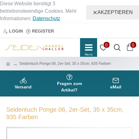
Diese Website benötigt 3
betriebsnotwendige Cookies. Mehr
AKZEPTIEREN
Informationen:
Datenschutz
LOGIN
REGISTER
0
0
Seidentuch Ponge 06, 2er-Set, 35 x 35cm, 935 Farben
Fragen zum
Versand
eMail
Artikel?
Seidentuch Ponge 06, 2er-Set, 35 x 35cm,
935 Farben