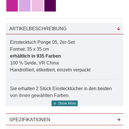
ARTIKELBESCHREIBUNG
Einstecktuch Ponge 05, 2er-Set
Format: 35 x 35 cm
erhältlich in 935 Farben
100 % Seide, VR China
Handrolliert, etikettiert, einzeln verpackt
Sie erhalten 2 Stück Einstecktücher in den beiden
von ihnen gewählten Farben.
Preisvorteil: Ein Einstecktuch zum Preis von weiß!
SPEZIFIKATIONEN
Seidenstoffe, Tücher und Schals aus Ponge 06
finden Sie in Seidenstoffe, Tücher und Schals aus