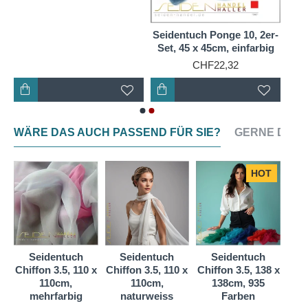
Griff und feinen Fall eignet sich für feinste und
ultraleichte Nuno-Filz-Kreationen. Ponge 06 wird bei
uns als Meterware in 90 cm Breite und in Form
Seidentuch Ponge 10, 2er-
Set, 45 x 45cm, einfarbig
rollierter Tüchern/Schals in vielen Formaten sowohl
CHF22,32
in Weiß als auch in einer riesigen Farbskala
angeboten.
WÄRE DAS AUCH PASSEND FÜR SIE?
GERNE DAZU
HOT
Seidentuch
Seidentuch
Seidentuch
S
 x
Chiffon 3.5, 110 x
Chiffon 3.5, 110 x
Chiffon 3.5, 138 x
Chif
110cm,
110cm,
138cm, 935
mehrfarbig
naturweiss
Farben