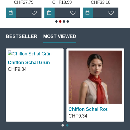
CHF27,79
CHF18,99
CHF33,16
BESTSELLER
MOST VIEWED
Chiffon Schal Grün
CHF9,34
Chiffon Schal Rot
CHF9,34