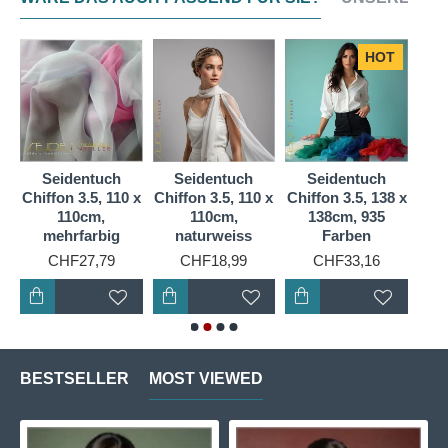
Filzprodukte. Wir bieten Ponge 06 als Meterware, 90
cm breit und als Rollschal/Schal in mehreren
verschiedenen Formen an, sowohl in Weiß als auch
HOT
in einer riesigen Farbauswahl.
Seidentuch
Seidentuch
Seidentuch
S
 x
Chiffon 3.5, 110 x
Chiffon 3.5, 110 x
Chiffon 3.5, 138 x
Chif
110cm,
110cm,
138cm, 935
mehrfarbig
naturweiss
Farben
CHF27,79
CHF18,99
CHF33,16
BESTSELLER
MOST VIEWED