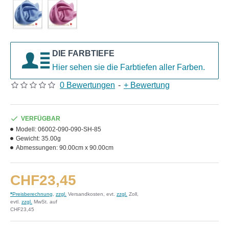
DIE FARBTIEFE
Hier sehen sie die Farbtiefen aller Farben.
0 Bewertungen
-
+ Bewertung
VERFÜGBAR
Modell:
06002-090-090-SH-85
Gewicht:
35.00g
Abmessungen:
90.00cm x 90.00cm
CHF23,45
*
Preisberechnung
,
zzgl.
Versandkosten, evt.
zzgl.
Zoll,
evtl.
zzgl.
MwSt. auf
CHF23,45