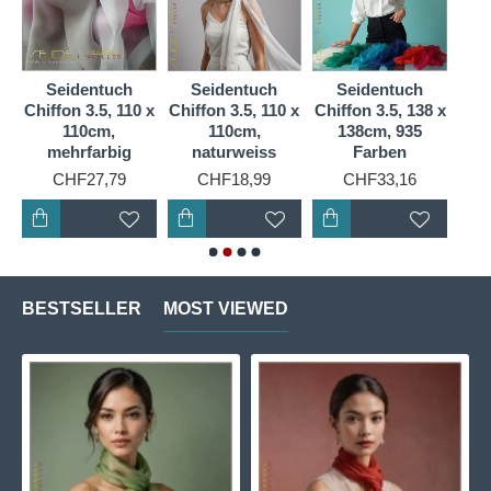
Farben erstrahlt und ein Outfit zum Leuchten bringt.
Es ist wirklich ein Blickfang!
Und wissen Sie was? Die Pflege ist ein Kinderspiel!
Seidentuch
Seidentuch
Seidentuch
S
Man kann ein Ponge-Seidentuch problemlos von
 x
Chiffon 3.5, 110 x
Chiffon 3.5, 110 x
Chiffon 3.5, 138 x
Chif
Hand oder in der Maschine waschen, ohne Angst zu
110cm,
110cm,
138cm, 935
mehrfarbig
naturweiss
Farben
haben, dass es seine Form oder Schönheit verliert.
Das ist einfach super praktisch und spart Zeit und
CHF27,79
CHF18,99
CHF33,16
Nerven.
BESTSELLER
MOST VIEWED