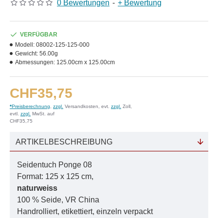
0 Bewertungen
-
+ Bewertung
VERFÜGBAR
Modell:
08002-125-125-000
Gewicht:
56.00g
Abmessungen:
125.00cm x 125.00cm
CHF35,75
*
Preisberechnung
,
zzgl.
Versandkosten, evt.
zzgl.
Zoll,
evtl.
zzgl.
MwSt. auf
CHF35,75
ARTIKELBESCHREIBUNG
Seidentuch Ponge 08
Format: 125 x 125 cm,
naturweiss
100 % Seide, VR China
Handrolliert, etikettiert, einzeln verpackt