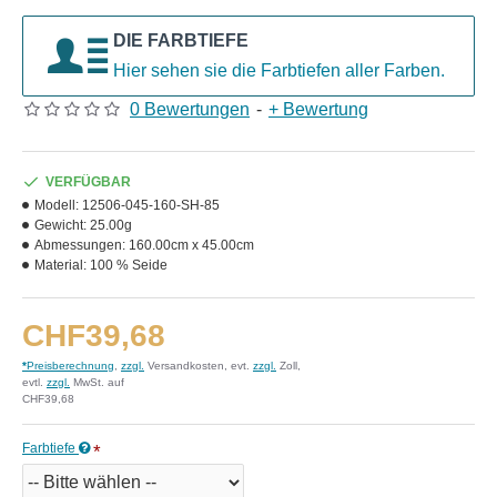
DIE FARBTIEFE
Hier sehen sie die Farbtiefen aller Farben.
0 Bewertungen
-
+ Bewertung
VERFÜGBAR
Modell:
12506-045-160-SH-85
Gewicht:
25.00g
Abmessungen:
160.00cm x 45.00cm
Material:
100 % Seide
CHF39,68
*
Preisberechnung
,
zzgl.
Versandkosten, evt.
zzgl.
Zoll,
evtl.
zzgl.
MwSt. auf
CHF39,68
Farbtiefe