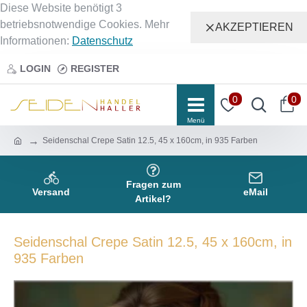
Diese Website benötigt 3
betriebsnotwendige Cookies. Mehr
AKZEPTIEREN
Informationen:
Datenschutz
LOGIN
REGISTER
0
0
Seidenschal Crepe Satin 12.5, 45 x 160cm, in 935 Farben
Fragen zum
Versand
eMail
Artikel?
Seidenschal Crepe Satin 12.5, 45 x 160cm, in
935 Farben