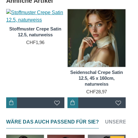
Ähnliche Artikel
Mit seinem Stoffgewicht eignet er sich ideal für
Blusen, Tuniken und andere Oberteile. Tücher,
Schals, Stolen und Pareos gelingen aus dieser
Stoffmuster Crepe Satin
Seide besonders luxuriös.
12.5, naturweiss
CHF1,96
Ein Schal aus Seide sorgt durch gleichmäßige
Wärmeverteilung auf dem Körper für ein optimales
Klima und ein luftig leichtes, angenehmes
Tragegefühl. Es ist ein atmungsaktives, 100 % reines
Seidenschal Crepe Satin
Naturprodukt.
12.5, 45 x 160cm,
naturweiss
CHF28,97
WÄRE DAS AUCH PASSEND FÜR SIE?
UNSERE NEU