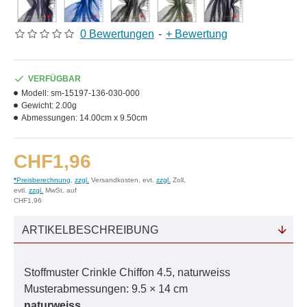
0 Bewertungen
-
+ Bewertung
VERFÜGBAR
Modell:
sm-15197-136-030-000
Gewicht:
2.00g
Abmessungen:
14.00cm x 9.50cm
CHF1,96
*
Preisberechnung
,
zzgl.
Versandkosten, evt.
zzgl.
Zoll,
evtl.
zzgl.
MwSt. auf
CHF1,96
ARTIKELBESCHREIBUNG
Stoffmuster Crinkle Chiffon 4.5, naturweiss
Musterabmessungen: 9.5 × 14 cm
naturweiss