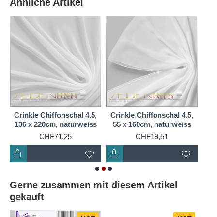
Ähnliche Artikel
wie zum Beispiel romantische Betthimmel.
Crinkle Chiffon kann mit allen bekannten Färbe- und
Seidenmaltechniken sowie mit Stoffdruck und
Schablonenmalerei geschmückt werden.
Interessante Effekte ergeben sich beim Nuno-Filzen:
bei dünnen Filzauflagen überträgt sich die feine
Borkenstruktur des Crinkle Chiffon besonders
dekorativ auf den Filzstoff.
on
Crinkle Chiffonschal 4.5,
Crinkle Chiffonschal 4.5,
Cri
136 x 220cm, naturweiss
55 x 160cm, naturweiss
55
CHF71,25
CHF19,51
Gerne zusammen mit diesem Artikel
gekauft