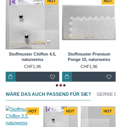
HOT
HOT
S
Stoffmuster Chiffon 4.5,
Stoffmuster Premium
naturweiss
Ponge 15, naturweiss
CHF1,96
CHF1,96
WÄRE DAS AUCH PASSEND FÜR SIE?
GERNE DAZU
HOT
HOT
HOT