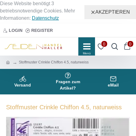
Diese Website benötigt 3
betriebsnotwendige Cookies. Mehr
AKZEPTIEREN
Informationen:
Datenschutz
LOGIN
REGISTER
0
0
Stoffmuster Crinkle Chiffon 4.5, naturweiss
Fragen zum
Versand
eMail
Artikel?
Stoffmuster Crinkle Chiffon 4.5, naturweiss