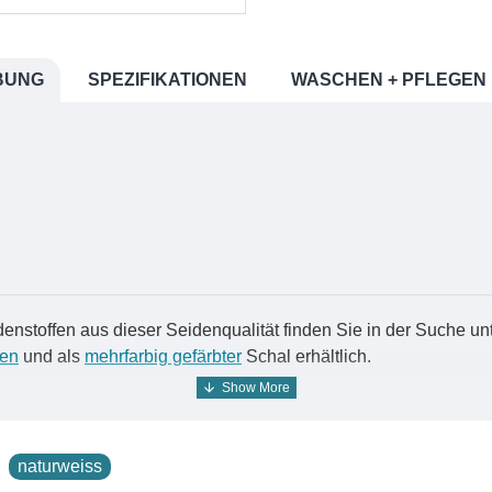
BUNG
SPEZIFIKATIONEN
WASCHEN + PFLEGEN
nstoffen aus dieser Seidenqualität finden Sie in der Suche u
ben
und als
mehrfarbig gefärbter
Schal erhältlich.
st ihre Fähigkeit, Farben brillant aufzunehmen und zu halten.
sönlichen Stil unterstreichen. Egal, ob Sie sich für ein kräftige
 sind immer lebendig und leuchtend. Darüber hinaus behält P
naturweiss
onge-Seidenschal auch nach Jahren noch genauso lebendig und 