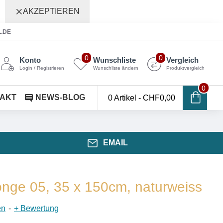
AKZEPTIEREN
L.DE
0
0
Konto
Wunschliste
Vergleich
Login / Registrieren
Wunschliste ändern
Produktvergleich
0
AKT
NEWS-BLOG
0 Artikel - CHF0,00
EMAIL
nge 05, 35 x 150cm, naturweiss
en
-
+ Bewertung