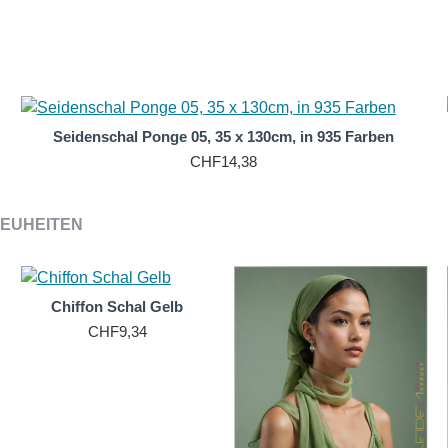
hals erstaunlich pflegeleicht. Sie können von Hand oder in de
Ponge-Seidenschals zu einer praktischen und langlebigen Wah
n, was die Pflege Ihres Schals noch einfacher macht. Mit der
o gut aussehen.
Seidenschal Ponge 05, 35 x 130cm, in 935 Farben
CHF14,38
EUHEITEN
Chiffon Schal Gelb
CHF9,34