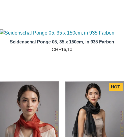
r Maschine gewaschen werden und behalten ihre Form und
l für den täglichen Gebrauch. Darüber hinaus ist
 richtigen Pflege und Handhabung wird Ihr Ponge-
Seidenschal Ponge 05, 35 x 150cm, in 935 Farben
CHF16,10
HOT