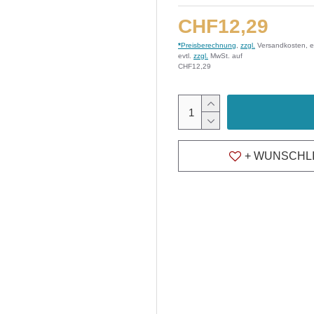
CHF12,29
*
Preisberechnung
,
zzgl.
Versandkosten, e
evtl.
zzgl.
MwSt. auf
CHF12,29
+ WUNSCHL