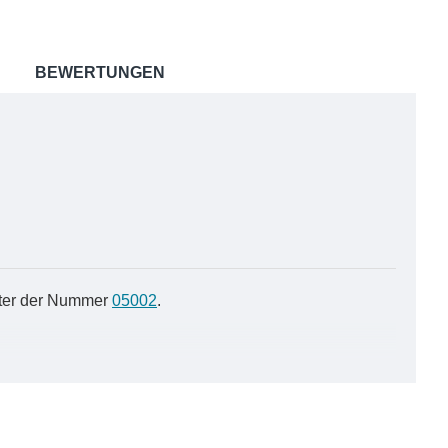
BEWERTUNGEN
nter der Nummer
05002
.
 Ponge-Seidenschals strahlen in leuchtenden und
s Rot, ein sanftes Blau oder ein tiefes Schwarz
onge-Seide ihre Farbe auch nach mehrmaligem Waschen
farbenfroh aussehen wird wie am ersten Tag.