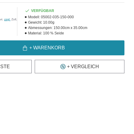
VERFÜGBAR
Modell:
05002-035-150-000
vt.
zzgl.
Zoll,
Gewicht:
10.00g
Abmessungen:
150.00cm x 35.00cm
Material:
100 % Seide
+ WARENKORB
ISTE
+ VERGLEICH