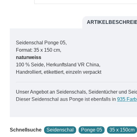
ARTIKELBESCHREI
Seidenschal Ponge 05,
Format: 35 x 150 cm,
naturweiss
100 % Seide, Herkunftsland VR China,
Handrolliert, etikettiert, einzeln verpackt
Unser Angebot an Seidenschals, Seidentücher und Seide
Dieser Seidenschal aus Ponge ist ebenfalls in
935 Far
Ein weiterer bemerkenswerter Aspekt von Ponge-Seide i
lebendigen Farben, die Ihr Outfit aufwerten und Ihren per
entscheiden, die Farben auf einem Ponge-Seidenschal
Schnellsuche
Seidenschal
Ponge 05
35 x 150cm
und längerem Gebrauch bei. Dies bedeutet, dass Ihr P