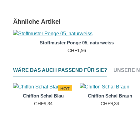
Trotz ihrer Zartheit und Feinheit sind Ponge-Seidensc
Schönheit auch nach mehrmaligem Waschen. Dies macht 
Ähnliche Artikel
Ponge-Seide widerstandsfähig gegen Schmutz und Flecke
Seidenschal Sie jahrelang begleiten und immer noch s
Stoffmuster Ponge 05, naturweiss
CHF1,96
WÄRE DAS AUCH PASSEND FÜR SIE?
UNSERE N
HOT
Chiffon Schal Blau
Chiffon Schal Braun
CHF9,34
CHF9,34