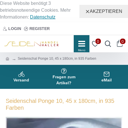
Diese Website benötigt 3
betriebsnotwendige Cookies. Mehr
AKZEPTIEREN
Informationen:
Datenschutz
LOGIN
REGISTER
0
0
Seidenschal Ponge 10, 45 x 180cm, in 935 Farben
Fragen zum
Versand
eMail
Artikel?
Seidenschal Ponge 10, 45 x 180cm, in 935
Farben