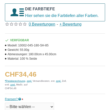
DIE FARBTIEFE
Hier sehen sie die Farbtiefen aller Farben.
0 Bewertungen
-
+ Bewertung
VERFÜGBAR
Modell:
10002-045-180-SH-85
Gewicht:
55.00g
Abmessungen:
180.00cm x 45.00cm
Material:
100 % Seide
CHF34,46
*
Preisberechnung
,
zzgl.
Versandkosten, evt.
zzgl.
Zoll,
evtl.
zzgl.
MwSt. auf
CHF34,46
Fransen?