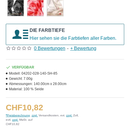
DIE FARBTIEFE
Hier sehen sie die Farbtiefen aller Farben.
0 Bewertungen
-
+ Bewertung
VERFÜGBAR
Modell:
04202-028-140-SH-85
Gewicht:
7.00g
Abmessungen:
140.00cm x 28.00cm
Material:
100 % Seide
CHF10,82
*
Preisberechnung
,
zzgl.
Versandkosten, evt.
zzgl.
Zoll,
evtl.
zzgl.
MwSt. auf
CHF10,82