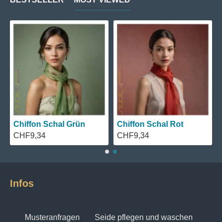
Ergotherapie besonders gerne angeboten.
on Schal Blau
Chiffon Schal Schwarz
Chiffon S
,34
CHF9,34
CHF9,34
Infos
Musteranfragen
Seide pflegen und waschen