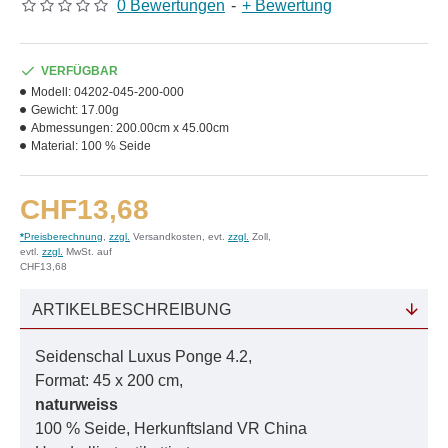
0 Bewertungen
-
+ Bewertung
VERFÜGBAR
Modell:
04202-045-200-000
Gewicht:
17.00g
Abmessungen:
200.00cm x 45.00cm
Material:
100 % Seide
CHF13,68
*
Preisberechnung
,
zzgl.
Versandkosten, evt.
zzgl.
Zoll,
evtl.
zzgl.
MwSt. auf
CHF13,68
ARTIKELBESCHREIBUNG
Seidenschal Luxus Ponge 4.2,
Format: 45 x 200 cm,
naturweiss
100 % Seide, Herkunftsland VR China