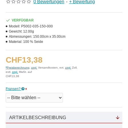
0 Bewertungen
-
+ Bewertung
VERFÜGBAR
Modell:
P5002-035-150-000
Gewicht:
12.00g
Abmessungen:
150.00cm x 35.00cm
Material:
100 % Seide
CHF13,38
*
Preisberechnung
,
zzgl.
Versandkosten, evt.
zzgl.
Zoll,
evtl.
zzgl.
MwSt. auf
CHF13,38
Fransen?
ARTIKELBESCHREIBUNG