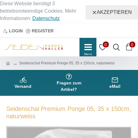
Diese Website benötigt 3
betriebsnotwendige Cookies. Mehr
AKZEPTIEREN
Informationen:
Datenschutz
LOGIN
REGISTER
0
0
Seidenschal Premium Ponge 05, 35 x 150cm, naturweiss
Fragen zum
Versand
eMail
Artikel?
Seidenschal Premium Ponge 05, 35 x 150cm,
naturweiss