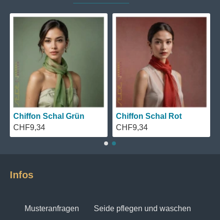
richtige Wahl. Ponge-Seidenschals sind auch in
einer Vielzahl von Farben und Mustern erhältlich, so
dass Sie sicher einen finden, der zu Ihrem
persönlichen Stil passt. Ob Sie ein Fan von
klassischen Farben wie Schwarz und Weiß sind oder
mutigere Farben wie Rot und Blau bevorzugen, es
gibt einen Ponge-Seidenschal für Sie. Darüber
hinaus können Ponge-Seidenschals auch als
modisches Statement dienen. Mit einem Ponge-
Seidenschal können Sie Ihren individuellen Stil zum
Chiffon Schal Grün
Chiffon Schal Rot
Ausdruck bringen und gleichzeitig ein Gefühl von
CHF9,34
CHF9,34
Luxus und Eleganz vermitteln.
Da dieses Material zudem sehr preiswert ist, wird es
in Schulen, Freizeiteinrichtungen und bei der
Infos
Ergotherapie besonders gerne angeboten.
Musteranfragen
Seide pflegen und waschen