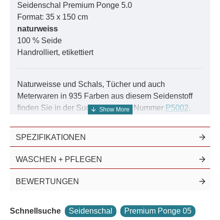
Seidenschal Premium Ponge 5.0
Format: 35 x 150 cm
naturweiss
100 % Seide
Handrolliert, etikettiert
Naturweisse und Schals, Tücher und auch
Meterwaren in 935 Farben aus diesem Seidenstoff
finden Sie in der Suche unter der Nummer
P5002
.
Auf Wunsch werden an den Stirnseiten ca. 3 cm
lange Fransen in Handarbeit eingearbeitet.
SPEZIFIKATIONEN
Ponge-Seide ist bekannt für ihre Atmungsaktivität. Im
WASCHEN + PFLEGEN
Gegensatz zu synthetischen Materialien, die oft
stickig und unbequem sein können, ermöglicht
BEWERTUNGEN
Ponge eine hervorragende Luftzirkulation. Dies
macht Ponge-Seidenschals zu einer idealen Wahl für
Schnellsuche
Seidenschal
Premium Ponge 05
wärmere Jahreszeiten. Aber auch in kälteren