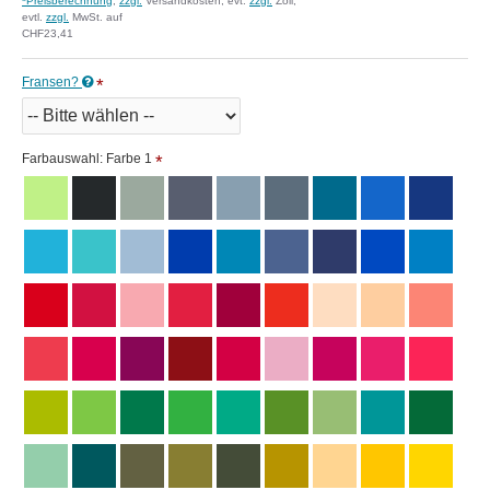
*
Preisberechnung
,
zzgl.
Versandkosten, evt.
zzgl.
Zoll,
evtl.
zzgl.
MwSt. auf
CHF23,41
Fransen?
Farbauswahl: Farbe 1