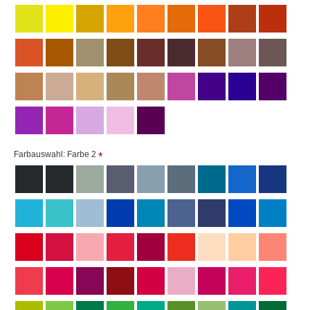
Wir haben diesen Shop entworfen, damit er perfekt auf
einem PC bedient werden kann.
Leider verwenden nun immer mehr Kunden
Smartphones und Tablets, auf deren kleinen
Monitoren unser Angebot schlecht betrachtet werden
kann.
Farbauswahl: Farbe 2