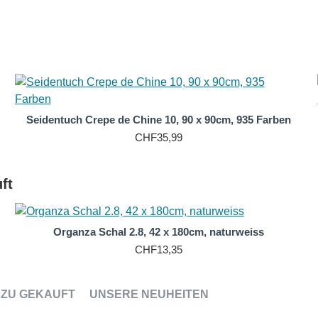
rweißen Seidentuch aus Crepe unübertroffen. Crepe-Seide ist bek
 was es zu einer ausgezeichneten Wahl für ein Seidentuch macht
n Wahl für den täglichen Gebrauch macht. Darüber hinaus ist 
ist weich und sanft zur Haut und verursacht keine Reizungen 
tragen.
Seidentuch Crepe de Chine 10, 90 x 90cm, 935 Farben
CHF35,99
ft
Organza Schal 2.8, 42 x 180cm, naturweiss
CHF13,35
ZU GEKAUFT
UNSERE NEUHEITEN