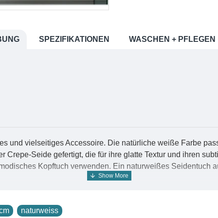
BUNG
SPEZIFIKATIONEN
WASCHEN + PFLEGEN
s und vielseitiges Accessoire. Die natürliche weiße Farbe passt
 Crepe-Seide gefertigt, die für ihre glatte Textur und ihren sub
 modisches Kopftuch verwenden. Ein naturweißes Seidentuch aus
elseitig, sondern auch symbolisch. Weiß ist die Farbe der Reinh
0cm
naturweiss
h aus Crepe kann daher als Ausdruck dieser Qualitäten gesehen 