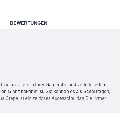
BEWERTUNGEN
 zu fast allem in Ihrer Garderobe und verleiht jedem
tilen Glanz bekannt ist. Sie können es als Schal tragen,
 Crepe ist ein zeitloses Accessoire, das Sie immer
eit, Unschuld und Einfachheit. Es ist eine Farbe, die
werden. Es ist ein subtiles, aber kraftvolles