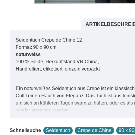
ARTIKELBESCHREI
Seidentuch Crepe de Chine 12
Format: 90 x 90 cm,
naturweiss
100 % Seide, Herkunftsland VR China,
Handrolliert, etikettiert, einzeln verpackt
Ein naturweißes Seidentuch aus Crepe ist ein klassische
Outfit einen Hauch von Eleganz. Das Tuch ist aus feinster
um sich an kühleren Tagen warm zu halten, oder es als
wieder erreichen werden.
Die natürliche weiße Farbe dieses Tuchs ist nicht nur vi
Schnellsuche
Seidentuch
Crepe de Chine
90 x 9
Ruhe und Frieden ausstrahlt. Ein naturweißes Seidentuc