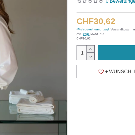
0 Bewertung
CHF30,62
*
Preisberechnung
,
zzgl.
Versandkosten, e
evtl.
zzgl.
MwSt. auf
CHF30,62
+ WUNSCHL