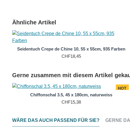
Statement.
Darüber hinaus ist die Qualität der Seide in einem natu
Ähnliche Artikel
widerstandsfähig gegen Falten und hält seine Form gut,
Maschine gewaschen werden, was es zu einer praktische
hervorragend für Menschen mit empfindlicher Haut. Es 
ist daher nicht nur stilvoll, sondern auch komfortabel zu 
Seidentuch Crepe de Chine 10, 55 x 55cm, 935 Farben
CHF18,45
Gerne zusammen mit diesem Artikel gekau
HOT
Chiffonschal 3.5, 45 x 180cm, naturweiss
CHF15,38
WÄRE DAS AUCH PASSEND FÜR SIE?
GERNE DA