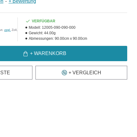
en
-
+ Bewertung
VERFÜGBAR
Modell:
12005-090-090-000
vt.
zzgl.
Zoll,
Gewicht:
44.00g
Abmessungen:
90.00cm x 90.00cm
+ WARENKORB
ISTE
+ VERGLEICH