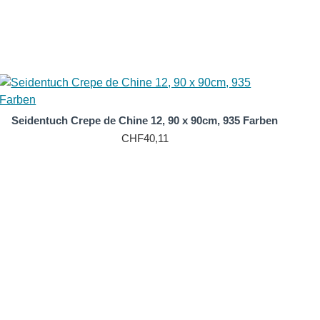
annt für ihre Haltbarkeit und Langlebigkeit. Es ist
. Es ist auch sehr pflegeleicht und kann in der
Crepe de Chine hypoallergen und eignet sich daher
oder Unbehagen. Ein naturweißes Seidentuch aus Crepe
Seidentuch Crepe de Chine 12, 90 x 90cm, 935 Farben
CHF40,11