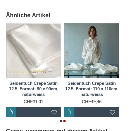
Modebewusste macht.
Satin-Seidentücher sind mehr als nur ein modisches
Ähnliche Artikel
Accessoire. Sie sind ein Ausdruck von Stil und
Persönlichkeit. Ein Satin-Seidentuch kann ein
einfaches Outfit in etwas Besonderes verwandeln
und einen Hauch von Eleganz und Raffinesse
hinzufügen. Ob Sie es um den Hals tragen, um die
Schultern legen oder als Kopftuch verwenden, ein
Satin-Seidentuch ist immer ein Hingucker.
Seidentuch Crepe Satin
Seidentuch Crepe Satin
12.5, Format: 90 x 90cm,
12.5, Format: 110 x 110cm,
naturweiss
naturweiss
CHF31,01
CHF49,46