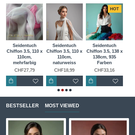
HOT
Seidentuch
Seidentuch
Seidentuch
S
 x
Chiffon 3.5, 110 x
Chiffon 3.5, 110 x
Chiffon 3.5, 138 x
Chif
110cm,
110cm,
138cm, 935
mehrfarbig
naturweiss
Farben
CHF27,79
CHF18,99
CHF33,16
BESTSELLER
MOST VIEWED