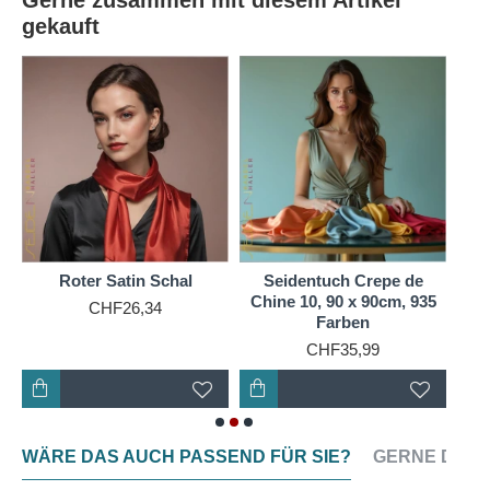
Gerne zusammen mit diesem Artikel
gekauft
Roter Satin Schal
Seidentuch Crepe de
Ch
Chine 10, 90 x 90cm, 935
CHF26,34
Farben
CHF35,99
WÄRE DAS AUCH PASSEND FÜR SIE?
GERNE DAZU