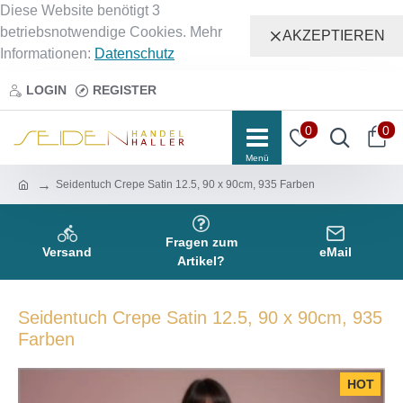
Diese Website benötigt 3
betriebsnotwendige Cookies. Mehr
AKZEPTIEREN
Informationen:
Datenschutz
LOGIN
REGISTER
0
0
Seidentuch Crepe Satin 12.5, 90 x 90cm, 935 Farben
Fragen zum
Versand
eMail
Artikel?
Seidentuch Crepe Satin 12.5, 90 x 90cm, 935
Farben
HOT