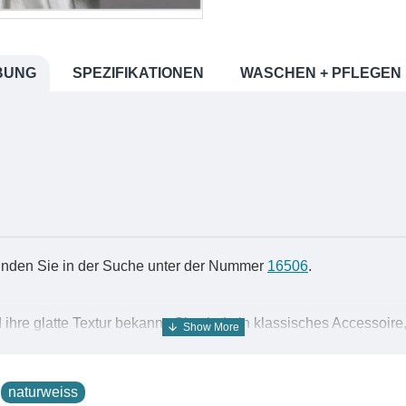
BUNG
SPEZIFIKATIONEN
WASCHEN + PFLEGEN
finden Sie in der Suche unter der Nummer
16506
.
ihre glatte Textur bekannt. Sie sind ein klassisches Accessoire
, sei es um den Hals, als Kopftuch oder sogar als Gürtel. Mit
ire, das jedem Outfit einen Hauch von Glamour verleiht.
ihre glatte Textur bekannt. Sie sind ein klassisches Accessoire
naturweiss