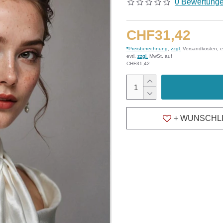
0 Bewertung
CHF31,42
*
Preisberechnung
,
zzgl.
Versandkosten, e
evtl.
zzgl.
MwSt. auf
CHF31,42
+ WUNSCHL