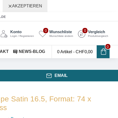
AKZEPTIEREN
L.DE
0
0
Konto
Wunschliste
Vergleich
Login / Registrieren
Wunschliste ändern
Produktvergleich
0
AKT
NEWS-BLOG
0 Artikel - CHF0,00
EMAIL
pe Satin 16.5, Format: 74 x
ss