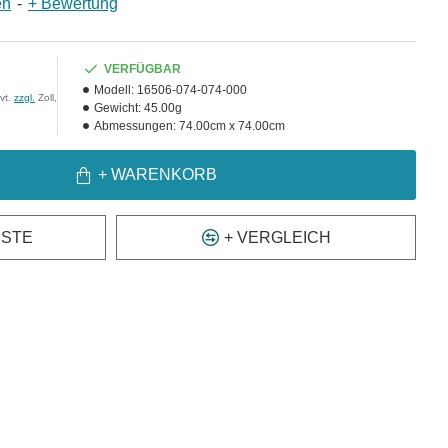
en
-
+ Bewertung
VERFÜGBAR
Modell:
16506-074-074-000
vt.
zzgl.
Zoll,
Gewicht:
45.00g
Abmessungen:
74.00cm x 74.00cm
+ WARENKORB
ISTE
+ VERGLEICH