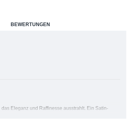
BEWERTUNGEN
, das Eleganz und Raffinesse ausstrahlt. Ein Satin-
 seiner luxuriösen Haptik und seinem ansprechenden
, das Eleganz und Raffinesse ausstrahlt. Ein Satin-