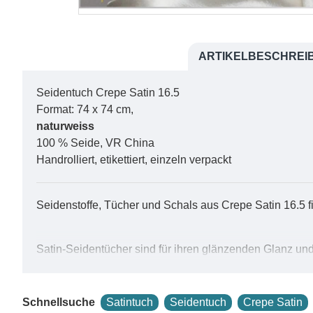
ARTIKELBESCHREI
Seidentuch Crepe Satin 16.5
Format: 74 x 74 cm,
naturweiss
100 % Seide, VR China
Handrolliert, etikettiert, einzeln verpackt
Seidenstoffe, Tücher und Schals aus Crepe Satin 16.5 
Satin-Seidentücher sind für ihren glänzenden Glanz und 
Seidentuch kann auf verschiedene Arten getragen werden
Glanz ist ein Satin-Seidentuch ein vielseitiges Accesso
Satin-Seidentücher sind für ihren glänzenden Glanz und 
Schnellsuche
Satintuch
Seidentuch
Crepe Satin