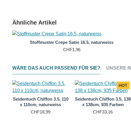
Seidentuch kann auf verschiedene Arten getragen werden
Glanz ist ein Satin-Seidentuch ein vielseitiges Accesso
Ähnliche Artikel
Stoffmuster Crepe Satin 16.5, naturweiss
CHF1,96
WÄRE DAS AUCH PASSEND FÜR SIE?
UNSERE N
HOT
110
Seidentuch Chiffon 3.5, 110
Seidentuch Chiffon 3.5, 138
x 110cm, naturweiss
x 138cm, 935 Farben
CHF18,99
CHF33,16