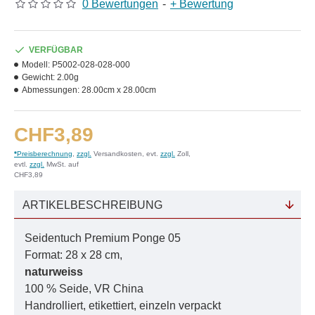
0 Bewertungen
-
+ Bewertung
VERFÜGBAR
Modell:
P5002-028-028-000
Gewicht:
2.00g
Abmessungen:
28.00cm x 28.00cm
CHF3,89
*
Preisberechnung
,
zzgl.
Versandkosten, evt.
zzgl.
Zoll,
evtl.
zzgl.
MwSt. auf
CHF3,89
ARTIKELBESCHREIBUNG
Seidentuch Premium Ponge 05
Format: 28 x 28 cm,
naturweiss
100 % Seide, VR China
Handrolliert, etikettiert, einzeln verpackt