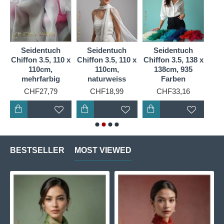
Haptik und feiner Polsterung eignet sich für feinste
und leichte Nuno-Filzprodukte. Wir bieten Premium
Ponge 05 in einer Breite von 90 cm und als
Seidentuch/Schal in vielen verschiedenen Formen
Seidentuch
Seidentuch
Seidentuch
S
an, sowohl in Weiß als auch in einer riesigen
 x
Chiffon 3.5, 110 x
Chiffon 3.5, 110 x
Chiffon 3.5, 138 x
Chif
110cm,
110cm,
138cm, 935
Farbauswahl.
mehrfarbig
naturweiss
Farben
CHF27,79
CHF18,99
CHF33,16
BESTSELLER
MOST VIEWED