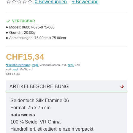
0 Bewertungen
-
+ Bewertung
VERFÜGBAR
Modell:
06007-075-075-000
Gewicht:
20.00g
Abmessungen:
75.00cm x 75.00cm
CHF15,34
*
Preisberechnung
,
zzgl.
Versandkosten, evt.
zzgl.
Zoll,
evtl.
zzgl.
MwSt. auf
CHF15,34
ARTIKELBESCHREIBUNG
Seidentuch Silk Etamine 06
Format: 75 x 75 cm
naturweiss
100 % Seide, VR China
Handrolliert, etikettiert, einzeln verpackt