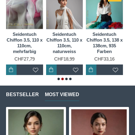
Seidenstoffen weltweit und eignet sich perfekt für die
anspruchsvolle Frau, die sich gerne mit luxuriösen
Materialien umgibt.
Seidentuch
Seidentuch
Seidentuch
S
 x
Chiffon 3.5, 110 x
Chiffon 3.5, 110 x
Chiffon 3.5, 138 x
Chif
110cm,
110cm,
138cm, 935
mehrfarbig
naturweiss
Farben
CHF27,79
CHF18,99
CHF33,16
BESTSELLER
MOST VIEWED