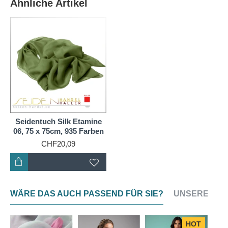
Ähnliche Artikel
Schals und Tücher gewählt. Zudem erzeugt die
relativ glatte Oberfläche interessante geometrische
Moiré-Muster.
Silk Etamine 06 ist ein extrem dünnes, transparentes
Seidengewebe, das wie ein Windhauch umspielt.
Deshalb behält ein Schal aus Silk Etamine auch
nach dem Waschen seine Form, weist einen
wesentlich kleineren Einsprung auf und lässt sich
leichter bügeln.
Seidentuch Silk Etamine
06, 75 x 75cm, 935 Farben
Ein Seidentuch aus reiner Silk Etamine 06 Seide
CHF20,09
sorgt durch gleichmäßige Wärmeverteilung auf dem
Körper für ein optimales Klima und ein luftig leichtes,
angenehmes Tragegefühl.
WÄRE DAS AUCH PASSEND FÜR SIE?
UNSERE NEU
Als "Seidenmousseline", "Schleierseide",
"Voileseide" oder auch oft als "italienische Seide"
HOT
bekannt, zählt Silk Etamine zu den hochwertigsten