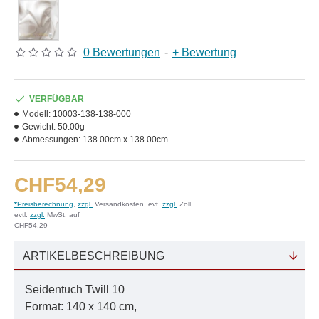
0 Bewertungen
-
+ Bewertung
VERFÜGBAR
Modell:
10003-138-138-000
Gewicht:
50.00g
Abmessungen:
138.00cm x 138.00cm
CHF54,29
*
Preisberechnung
,
zzgl.
Versandkosten, evt.
zzgl.
Zoll,
evtl.
zzgl.
MwSt. auf
CHF54,29
ARTIKELBESCHREIBUNG
Seidentuch Twill 10
Format: 140 x 140 cm,