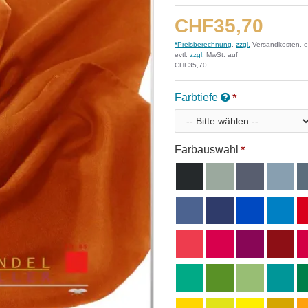
CHF35,70
*
Preisberechnung
,
zzgl.
Versandkosten, e
evtl.
zzgl.
MwSt. auf
CHF35,70
Farbtiefe
Farbauswahl