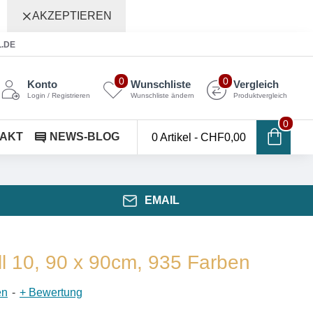
AKZEPTIEREN
L.DE
0
0
Konto
Wunschliste
Vergleich
Login / Registrieren
Wunschliste ändern
Produktvergleich
0
AKT
NEWS-BLOG
0 Artikel - CHF0,00
EMAIL
ll 10, 90 x 90cm, 935 Farben
en
-
+ Bewertung