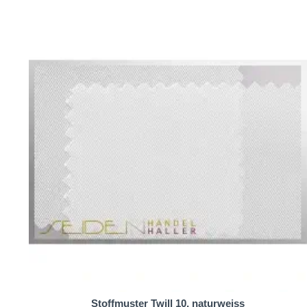
Möglichkeiten, Ihren persönlichen Stil zum Ausdruck zu
Darüber hinaus ist Seide ein natürliches Material, das 
kann Sie an kühlen Tagen warm halten und an warmen T
Ein Twill-Seidenfoulard in 935 Farben ist mehr als nur ei
und seinen Glanz und seine Schönheit bewahren.
Zögern Sie also nicht, sich selbst oder einem geliebte
Geschenk, das immer geschätzt wird. Es ist nicht nur 
Farben ist ein Accessoire, das nie aus der Mode kommt. 
Stoffmuster Twill 10, naturweiss