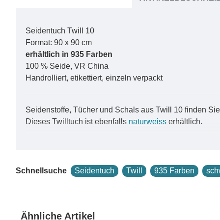
Seidentuch Twill 10
Format: 90 x 90 cm
erhältlich in 935 Farben
100 % Seide, VR China
Handrolliert, etikettiert, einzeln verpackt
Seidenstoffe, Tücher und Schals aus Twill 10 finden S
Dieses Twilltuch ist ebenfalls
naturweiss
erhältlich.
Ein Seidenfoulard aus Twill in 935 Farben ist ein wahr
Schnellsuche
Seidentuch
Twill
935 Farben
sch
Die Twill-Webart verleiht dem Foulard eine attraktive Te
Diagonalstruktur verleiht, die nicht nur ästhetisch anspr
Die beeindruckende Palette von 935 Farben bietet eine u
setzen, oder nach einem sanften Pastellton für einen s
Ähnliche Artikel
Diese riesige Farbauswahl ermöglicht es Ihnen, Ihr Foul