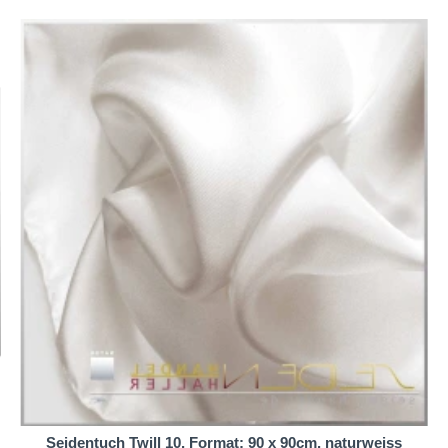
 bringen und Ihre Garderobe aufzufrischen.
für seine Atmungsaktivität und Fähigkeit, sowohl Wärme als auch
agen einen kühlen Komfort bieten.
n modisches Accessoire - es ist eine Investition in Qualität und 
n Menschen dieses wunderschöne Seidenfoulard zu gönnen. Mit s
ein modisches Statement, sondern auch ein Zeichen von Geschma
Es ist eine lohnende Investition, die Sie nicht bereuen werden.
Seidentuch Twill 10, Format: 90 x 90cm, naturweiss