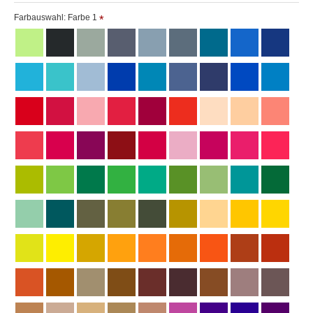
(Die weissen Linien dienen nur zur Verdeutlichung
Farbauswahl: Farbe 1
und sind im Original nicht enthalten)
Wir haben diesen Shop entworfen, damit er perfekt auf
einem PC bedient werden kann.
Leider verwenden nun immer mehr Kunden
Smartphones und Tablets, auf deren kleinen
Monitoren unser Angebot schlecht betrachtet werden
kann.