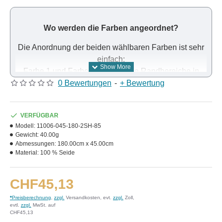
Wo werden die Farben angeordnet?
Die Anordnung der beiden wählbaren Farben ist sehr
einfach:
Farbe 1 und Farbe 2 belegen die Randbereiche in
Laufrichtung des Stoffes. Dazwischen bilden die
0 Bewertungen
-
+ Bewertung
beiden Farben einen Farbverlauf.
VERFÜGBAR
Modell:
11006-045-180-2SH-85
Gewicht:
40.00g
Abmessungen:
180.00cm x 45.00cm
Material:
100 % Seide
CHF45,13
*
Preisberechnung
,
zzgl.
Versandkosten, evt.
zzgl.
Zoll,
evtl.
zzgl.
MwSt. auf
CHF45,13