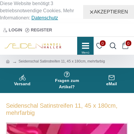
Diese Website benötigt 3
betriebsnotwendige Cookies. Mehr
AKZEPTIEREN
Informationen:
Datenschutz
LOGIN
REGISTER
0
0
Seidenschal Satinstreifen 11, 45 x 180cm, mehrfarbig
Fragen zum
Versand
eMail
Artikel?
Seidenschal Satinstreifen 11, 45 x 180cm,
mehrfarbig