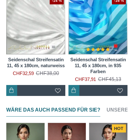
-14 %
-16 %
Seidenschal Streifensatin
Seidenschal Streifensatin
11, 45 x 180cm, naturweiss
11, 45 x 180cm, in 935
Farben
CHF38,00
CHF32,59
CHF45,13
CHF37,91
WÄRE DAS AUCH PASSEND FÜR SIE?
UNSERE NEU
HOT