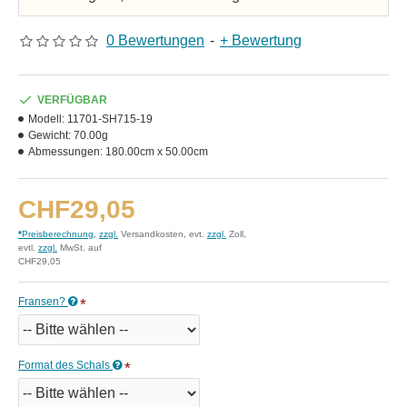
0 Bewertungen
-
+ Bewertung
VERFÜGBAR
Modell:
11701-SH715-19
Gewicht:
70.00g
Abmessungen:
180.00cm x 50.00cm
CHF29,05
*
Preisberechnung
,
zzgl.
Versandkosten, evt.
zzgl.
Zoll,
evtl.
zzgl.
MwSt. auf
CHF29,05
Fransen?
Format des Schals