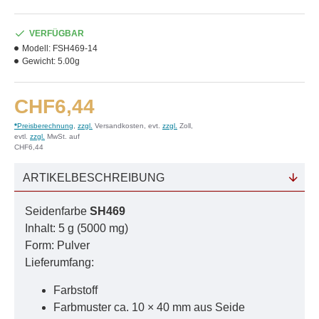
VERFÜGBAR
Modell:
FSH469-14
Gewicht:
5.00g
CHF6,44
*
Preisberechnung
,
zzgl.
Versandkosten, evt.
zzgl.
Zoll,
evtl.
zzgl.
MwSt. auf
CHF6,44
ARTIKELBESCHREIBUNG
Seidenfarbe
SH469
Inhalt: 5 g (5000 mg)
Form: Pulver
Lieferumfang:
Farbstoff
Farbmuster ca. 10 × 40 mm aus Seide