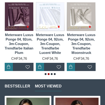
us
Meterware Luxus
Meterware Luxus
Meterware Luxus
Met
,
Ponge 04, 92cm,
Ponge 04, 92cm,
Ponge 04, 92cm,
Pon
3m-Coupon,
3m-Coupon,
3m-Coupon,
3
Trendfarbe Italian
Trendfarbe
Trendfarbe
Tr
Plum
Lucent White
Moonstruck
CHF34,76
CHF34,76
CHF34,76
BESTSELLER
MOST VIEWED