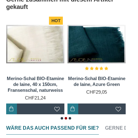
Meterware Premium Ponge 19.5, naturweiss in 112
gekauft
cm Breite
.
HOT
Meterware Ponge haben wir meist in den
Ausführungen Ponge 05, Ponge 06, Ponge 08,
Ponge 10 und Ponge 12 in den Breiten 90 cm, 112
cm und 140 cm. (Nicht alle Ausführungen sind in
allen Breiten erhältlich)
Diese Seidenstoffe sind in
naturweiss
und
e
Merino-Schal BIO-Etamine
Merino-Schal BIO-Etamine
935 Farben
erhältlich.
de laine, 40 x 150cm,
de laine, Azure Green
Fransenschal, naturweiss
CHF29,05
CHF21,24
WÄRE DAS AUCH PASSEND FÜR SIE?
GERNE DAZU