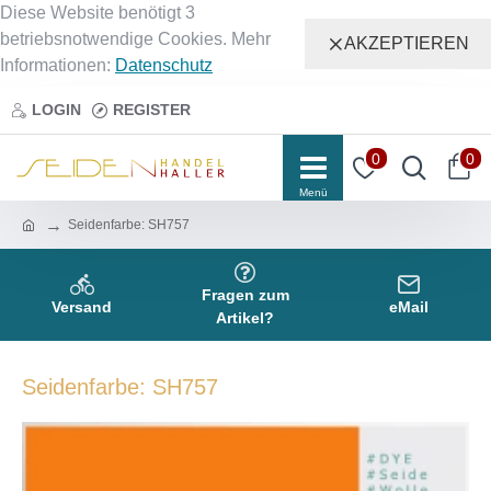
Diese Website benötigt 3
betriebsnotwendige Cookies. Mehr
AKZEPTIEREN
Informationen:
Datenschutz
LOGIN
REGISTER
0
0
Seidenfarbe: SH757
Fragen zum
Versand
eMail
Artikel?
Seidenfarbe: SH757