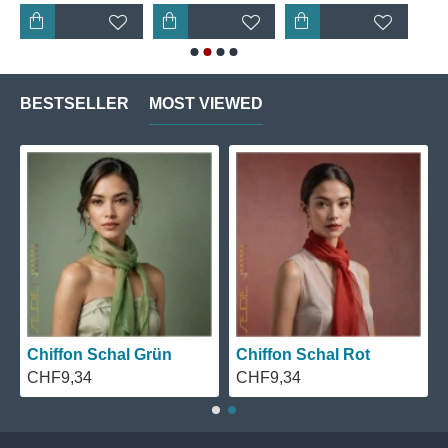
SH757 passen und eine natürliche, ausgeglichene
Palette schaffen.
SH757 ist ein Farbton, der Energie und Wärme
BESTSELLER
MOST VIEWED
ausstrahlt und eine Vielzahl von positiven
Assoziationen und Reaktionen hervorrufen kann.
Seine Verwendung in verschiedenen Bereichen, von
Mode bis Marketing, zeigt seine Vielseitigkeit und
Fähigkeit, eine Botschaft von Optimismus und
Innovation zu vermitteln. Wenn Sie mit SH757
arbeiten, können Sie sicher sein, dass Sie eine
Farbe wählen, die sowohl belebend als auch
ansprechend ist.
Unsere Acidfarbstoffe können Sie selbst zu Hause
Chiffon Schal Grün
Chiffon Schal Rot
mit ganz normalem Leitungswasser verflüssigen. Zur
CHF9,34
CHF9,34
Fixierung benötigen Sie nur ein wenig
Haushaltsessig.