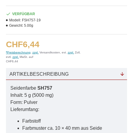
VERFÜGBAR
Modell:
FSH757-19
Gewicht:
5.00g
CHF6,44
*
Preisberechnung
,
zzgl.
Versandkosten, evt.
zzgl.
Zoll,
evtl.
zzgl.
MwSt. auf
CHF6,44
ARTIKELBESCHREIBUNG
Seidenfarbe
SH757
Inhalt: 5 g (5000 mg)
Form: Pulver
Lieferumfang:
Farbstoff
Farbmuster ca. 10 × 40 mm aus Seide