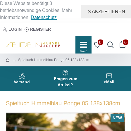
Diese Website benötigt 3
betriebsnotwendige Cookies. Mehr
AKZEPTIEREN
Informationen:
Datenschutz
LOGIN
REGISTER
0
0
Spieltuch Himmelblau Ponge 05 138x138cm
Fragen zum
Versand
eMail
Artikel?
Spieltuch Himmelblau Ponge 05 138x138cm
NEW