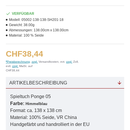
VERFÜGBAR
Modell:
05002-138-138-SH201-18
Gewicht:
38.00g
Abmessungen:
138.00cm x 138.00cm
Material:
100 % Seide
CHF38,44
*
Preisberechnung
,
zzgl.
Versandkosten, evt.
zzgl.
Zoll,
evtl.
zzgl.
MwSt. auf
CHF38,44
ARTIKELBESCHREIBUNG
Spieltuch Ponge 05
Farbe:
Himmelblau
Format: ca. 138 x 138 cm
Material: 100% Seide, VR China
Handgefärbt und handrolliert in der EU