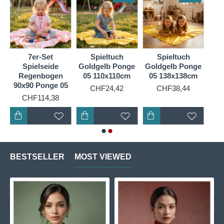
das Himmelblau besonders transparent und
ätherisch. Handgefärbt in der EU mit ökologisch
unbedenklichen Farben, ist dieses Tuch ein
langlebiges Premium-Produkt für alle, die Wert auf
schadstofffreie Naturmaterialien legen.
7er-Set
Spieltuch
Spieltuch
m
Spielseide
Goldgelb Ponge
Goldgelb Ponge
Regenbogen
05 110x110cm
05 138x138cm
90x90 Ponge 05
CHF24,42
CHF38,44
CHF114,38
BESTSELLER
MOST VIEWED